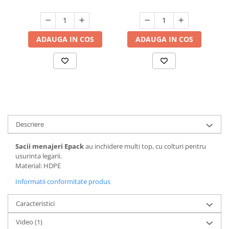
Suporturi si servetele
Suporturi si accesorii de baie
Tacamuri si seturi
Uscatoare de rufe
ADAUGA IN COS
ADAUGA IN COS
Taietoare manuale
Tavi copt
Termosuri si cani termos
Tigai si seturi
Tirbusoane si dopuri
Tocatoare de bucatarie
Descriere
Ustensile ornare prajituri
Sacii menajeri Epack
au inchidere multi top, cu colturi pentru
Vaze si boluri decorative
usurinta legarii.
Material: HDPE
Vesela unica folosinta
Informatii conformitate produs
Caracteristici
Video
(1)