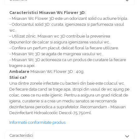
Caracteristici Misavan Wc Flower 3D:
- Misavan Wc Flower 3D este un odorizant solid cu actiune tripla.
- Odorizantul solid 3D: curata, igienizeaza si parfumeaza vasul
wc.
- Utilizat zilnic, Misavan wc 3D contribuie la prevenirea
depunerilor de calcar si asigura igienizarea vasului wc.
- Confera un parfum placut, delicat floral la fiecare utilizare.
- Misavan Wc 3D se agata de marginea vasului wc.
- Misavan Wc 3D actioneaza ca un produs de curatare la fiecare
tragere a apei.
Ambalare
Misavan Wc Flower 3D : 40g.
Stiai ca?
Una dintre zonele infectate cu bacterii din baie este colacul wc.
De fiecare data cand se trage apa, stropi din vasul de wc ajung pe
colac, ceea ce nu este igienic. Pentru a asigura un grad ridicat de
igiena, curatenie si a crea un mediu sanatos se recomanda
dezinfectarea periodica a suprafetelor. Recomandam - Misavan
Dezinfectant Hidroalcoolic Descol-75 750ml.
Informatii conformitate produs
Caracteristici