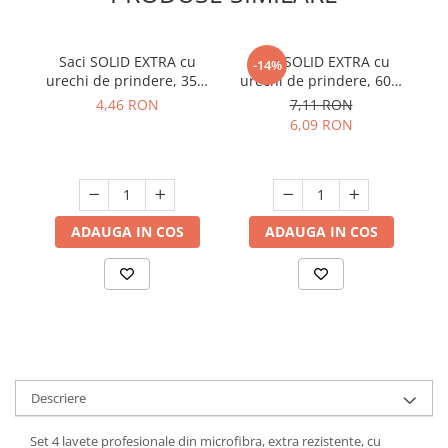
Suporturi si servetele
Suporturi si accesorii de baie
Tacamuri si seturi
Uscatoare de rufe
Saci SOLID EXTRA cu
Saci SOLID EXTRA cu
-14%
urechi de prindere, 35L,
urechi de prindere, 60L,
F
Taietoare manuale
negru, 15 buc./rola
negru, 10 buc./rola
4,46 RON
7,11 RON
Tavi copt
6,09 RON
Termosuri si cani termos
Tigai si seturi
Tirbusoane si dopuri
ADAUGA IN COS
ADAUGA IN COS
Tocatoare de bucatarie
Ustensile ornare prajituri
Vaze si boluri decorative
Vesela unica folosinta
Descriere
Set 4 lavete profesionale din microfibra, extra rezistente, cu