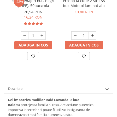
Saci menajeri 60L, negri
Prosop la cutie 2 str 155
-22%
(LDPE), 50buc/rola
buc Mototol laminat alb
ur
Suporturi si servetele
Suporturi si accesorii de baie
20,94 RON
10,80 RON
Tacamuri si seturi
Uscatoare de rufe
16,24 RON
Taietoare manuale
Tavi copt
Termosuri si cani termos
ADAUGA IN COS
ADAUGA IN COS
Tigai si seturi
Tirbusoane si dopuri
Tocatoare de bucatarie
Ustensile ornare prajituri
Vaze si boluri decorative
Vesela unica folosinta
Descriere
Gel impotriva moliilor Raid Lavanda, 2 buc
Raid
va protejeaza familia si casa. Are actiune puternica
impotriva insectelor si poate fi utilizat in siguranta de
dumneavoastra si familia dumneavoastra.