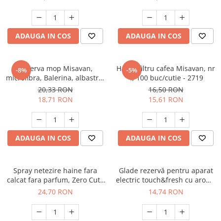
ADAUGA IN COS
ADAUGA IN COS
Rezerva mop Misavan,
Hartie filtru cafea Misavan, nr
-8%
-5%
microfibra, Balerina, albastru,
4, 100 buc/cutie - 2719
rosu, verde. - 12103
20,33 RON
16,50 RON
18,71 RON
15,61 RON
ADAUGA IN COS
ADAUGA IN COS
Spray netezire haine fara
Glade rezervă pentru aparat
calcat fara parfum, Zero Cute
electric touch&fresh cu aromă
Misavan, 500 ml, 90044243
Marine, 10 g
24,70 RON
14,74 RON