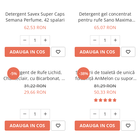
Detergent Savex Super Caps
Detergent gel concentrat
Semana Perfume, 42 spalari
pentru rufe Sano Maxima
Blue Blossom , 60 spalari, 3 l
62,53 RON
65,07 RON
ADAUGA IN COS
ADAUGA IN COS
Detergent de Rufe Lichid,
Set perii de toaletă de unică
-5%
-38%
Chanteclair, cu Bicarbonat, 35
folosință AnMelon cu suport
Spalari, 1.57 l
de perete, alb
31,22 RON
81,29 RON
29,66 RON
50,33 RON
ADAUGA IN COS
ADAUGA IN COS