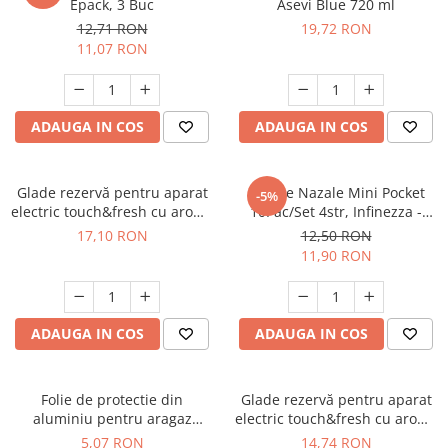
Epack, 3 Buc
Asevi Blue 720 ml
Suporturi si servetele
Suporturi si accesorii de baie
12,71 RON
19,72 RON
11,07 RON
Tacamuri si seturi
Uscatoare de rufe
Taietoare manuale
Tavi copt
ADAUGA IN COS
ADAUGA IN COS
Termosuri si cani termos
Tigai si seturi
Glade rezervă pentru aparat
Batiste Nazale Mini Pocket
-5%
Tirbusoane si dopuri
electric touch&fresh cu aromă
10Pac/Set 4str, Infinezza -
de lavanda, 10 g
90032585
17,10 RON
12,50 RON
Tocatoare de bucatarie
11,90 RON
Ustensile ornare prajituri
Vaze si boluri decorative
Vesela unica folosinta
ADAUGA IN COS
ADAUGA IN COS
Folie de protectie din
Glade rezervă pentru aparat
aluminiu pentru aragaz
electric touch&fresh cu aromă
Ropack, 50 x 60 cm
Sandalwood, 10 g
5,07 RON
14,74 RON