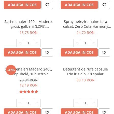
ADAUGA IN COS
ADAUGA IN COS
Saci menajeri 120L, Madero,
Spray netezire haine fara
grosi, galbeni (LDPE),
calcat, Zero Cute Harmony
25buc/rola
Misavan, 500 ml, 90043468
15,75 RON
24,70 RON
ADAUGA IN COS
ADAUGA IN COS
Saci menajeri Madero 240L,
Detergent de rufe capsule
-42%
Europubelă, 10buc/rola
Trio iris alb, 18 spalari
20,94 RON
38,13 RON
12,19 RON
ADAUGA IN COS
ADAUGA IN COS