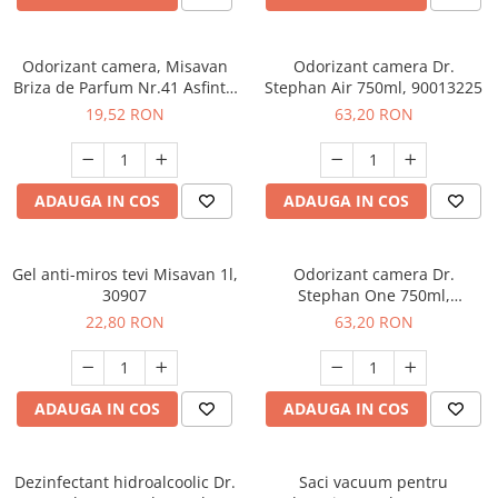
Odorizant camera, Misavan
Odorizant camera Dr.
Briza de Parfum Nr.41 Asfintit
Stephan Air 750ml, 90013225
in Toscana 200 ml - 90034909
19,52 RON
63,20 RON
ADAUGA IN COS
ADAUGA IN COS
Gel anti-miros tevi Misavan 1l,
Odorizant camera Dr.
30907
Stephan One 750ml,
90013324
22,80 RON
63,20 RON
ADAUGA IN COS
ADAUGA IN COS
Dezinfectant hidroalcoolic Dr.
Saci vacuum pentru