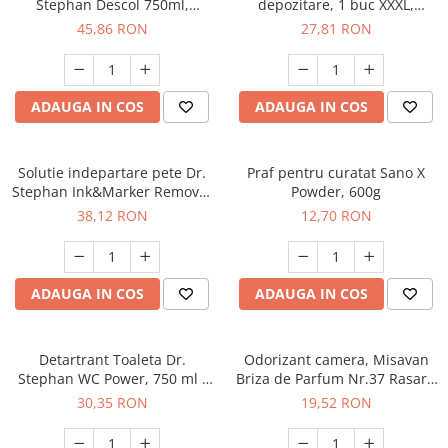
Stephan Descol 750ml,
depozitare, 1 buc XXXL,
90025259
100x80 cm, & 1 buc L, 70x50
45,86 RON
27,81 RON
cm
ADAUGA IN COS
ADAUGA IN COS
Solutie indepartare pete Dr.
Praf pentru curatat Sano X
Stephan Ink&Marker Remover
Powder, 600g
750ml - 90013416
38,12 RON
12,70 RON
ADAUGA IN COS
ADAUGA IN COS
Detartrant Toaleta Dr.
Odorizant camera, Misavan
Stephan WC Power, 750 ml -
Briza de Parfum Nr.37 Rasarit
90013478
in Sardinia 200 ml - 90034916
30,35 RON
19,52 RON