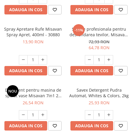
ADAUGA IN COS
ADAUGA IN COS
Spray Apretare Rufe Misavan
Solutie profesionala pentru
-11%
Spray Apret, 400ml - 30880
desfundarea tevilor, Misavan,
Dr.Stephan Power Drain 1L -
13,90 RON
72,93 RON
90013010
64,78 RON
ADAUGA IN COS
ADAUGA IN COS
Detergent pentru masina de
Savex Detergent Pudra
NOU
spalat vase Misavan 7in1 25
Automat, Whites & Colors, 2kg
tablete, 30112
26,54 RON
25,93 RON
ADAUGA IN COS
ADAUGA IN COS