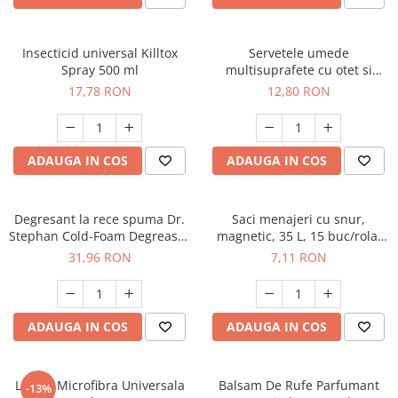
Odorizant toaleta
Oliviere
Organizare si depozitare
Paie si decoratiuni cocktail
Insecticid universal Killtox
Servetele umede
Perii Wc
Spray 500 ml
multisuprafete cu otet si
Pensule, spatule si teluri bucatarie
bicarbonat, 50 buc/set,
Saci Menajeri
17,78 RON
12,80 RON
Platouri si tavi servire
90040290
Silicon, spume si solutii tehnice
Polonice, linguri si clesti de
bucatarie
Solutie curatat covoare
ADAUGA IN COS
ADAUGA IN COS
Prese si storcatoare manuale
Solutii anticalcar
Rasnite si dozatoare condimente
Solutii curatare pete
Degresant la rece spuma Dr.
Saci menajeri cu snur,
Razatori si accesorii
Solutii curatat geamuri
Stephan Cold-Foam Degreaser
magnetic, 35 L, 15 buc/rola,
750ml, 90012914
Epack
Scurgator vase
Solutii desfundat tevi
31,96 RON
7,11 RON
Servicii de masa
Solutii dezinfectante
Seturi ustensile pentru bucatarie
Solutii intretinere textile
ADAUGA IN COS
ADAUGA IN COS
Site bucatarie
Solutii suprafete baie
Strecuratori
Solutii suprafete bucatarie
Lavete Microfibra Universala
Balsam De Rufe Parfumant
-13%
Suport tacamuri
Spalare si intretinere rufe