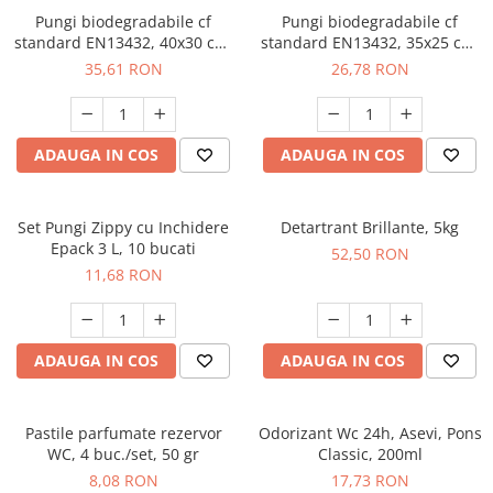
Pungi biodegradabile cf
Pungi biodegradabile cf
standard EN13432, 40x30 cm,
standard EN13432, 35x25 cm,
200 buc./rola, 5L
200 buc./rola, 3L
35,61 RON
26,78 RON
ADAUGA IN COS
ADAUGA IN COS
Set Pungi Zippy cu Inchidere
Detartrant Brillante, 5kg
Epack 3 L, 10 bucati
52,50 RON
11,68 RON
ADAUGA IN COS
ADAUGA IN COS
Pastile parfumate rezervor
Odorizant Wc 24h, Asevi, Pons
WC, 4 buc./set, 50 gr
Classic, 200ml
8,08 RON
17,73 RON