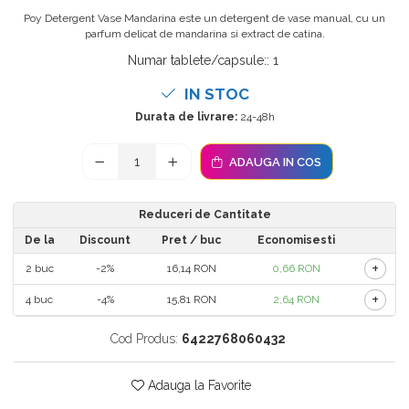
Odorizant toaleta
Oliviere
Poy Detergent Vase Mandarina este un detergent de vase manual, cu un
parfum delicat de mandarina si extract de catina.
Organizare si depozitare
Paie si decoratiuni cocktail
Numar tablete/capsule:
:
1
Perii Wc
Pensule, spatule si teluri bucatarie
Saci Menajeri
IN STOC
Platouri si tavi servire
Durata de livrare:
24-48h
Silicon, spume si solutii tehnice
Polonice, linguri si clesti de
bucatarie
Solutie curatat covoare
ADAUGA IN COS
Prese si storcatoare manuale
Solutii anticalcar
Rasnite si dozatoare condimente
Solutii curatare pete
Reduceri de Cantitate
Razatori si accesorii
Solutii curatat geamuri
De la
Discount
Pret
/ buc
Economisesti
Scurgator vase
Solutii desfundat tevi
+
2
buc
-2%
16,14 RON
0,66 RON
Servicii de masa
Solutii dezinfectante
+
4
buc
-4%
15,81 RON
2,64 RON
Seturi ustensile pentru bucatarie
Solutii intretinere textile
Cod Produs:
6422768060432
Site bucatarie
Solutii suprafete baie
Strecuratori
Solutii suprafete bucatarie
Adauga la Favorite
Suport tacamuri
Spalare si intretinere rufe