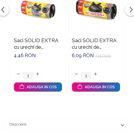
Saci SOLID EXTRA
Saci SOLID EXTRA
S
cu urechi de
cu urechi de
F
prindere, 35L, negru,
prindere, 60L, negru,
1
4,46 RON
6,09 RON
9
7,11 RON
15 buc./rola
10 buc./rola
ADAUGA IN COS
ADAUGA IN COS
Descriere