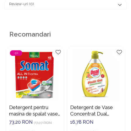
Review-uri
(0)
Recomandari
-5%
Detergent pentru
Detergent de Vase
masina de spalat vase
Concentrat Dual
Somat All in one Extra,
Power cu Aroma de
73,20 RON
16,78 RON
77,27 RON
42 spalari
Citrice 1000ml