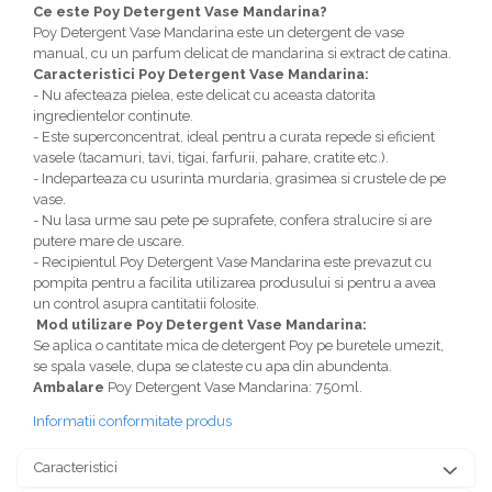
Ce este Poy Detergent Vase Mandarina?
Poy Detergent Vase Mandarina este un detergent de vase
manual, cu un parfum delicat de mandarina si extract de catina.
Caracteristici Poy Detergent Vase Mandarina:
- Nu afecteaza pielea, este delicat cu aceasta datorita
ingredientelor continute.
- Este superconcentrat, ideal pentru a curata repede si eficient
vasele (tacamuri, tavi, tigai, farfurii, pahare, cratite etc.).
- Indeparteaza cu usurinta murdaria, grasimea si crustele de pe
vase.
- Nu lasa urme sau pete pe suprafete, confera stralucire si are
putere mare de uscare.
- Recipientul Poy Detergent Vase Mandarina este prevazut cu
pompita pentru a facilita utilizarea produsului si pentru a avea
un control asupra cantitatii folosite.
Mod utilizare Poy Detergent Vase Mandarina:
Se aplica o cantitate mica de detergent Poy pe buretele umezit,
se spala vasele, dupa se clateste cu apa din abundenta.
Ambalare
Poy Detergent Vase Mandarina: 750ml.
Informatii conformitate produs
Caracteristici