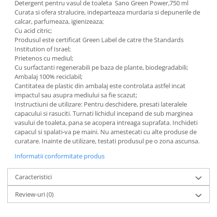
Detergent pentru vasul de toaleta Sano Green Power,750 ml
Curata si ofera stralucire, indeparteaza murdaria si depunerile de
calcar, parfumeaza, igienizeaza;
Cu acid citric;
Produsul este certificat Green Label de catre the Standards
Institution of Israel;
Prietenos cu mediul;
Cu surfactanti regenerabili pe baza de plante, biodegradabili;
Ambalaj 100% reciclabil;
Cantitatea de plastic din ambalaj este controlata astfel incat
impactul sau asupra mediului sa fie scazut;
Instruct­iuni de utilizare: Pentru deschidere, presati lateralele
capacului si rasuciti. Turnati lichidul incepand de sub marginea
vasului de toaleta, pana se acopera intreaga suprafata. Inchideti
capacul si spalati-va pe maini. Nu amestecati cu alte produse de
curatare. Inainte de utilizare, testati produsul pe o zona ascunsa.
Informatii conformitate produs
Caracteristici
Review-uri
(0)