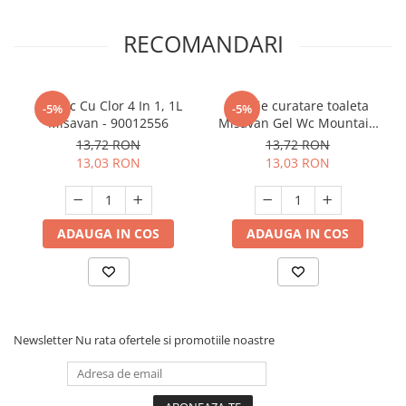
RECOMANDARI
Gel Wc Cu Clor 4 In 1, 1L
Solutie curatare toaleta
-5%
-5%
Misavan - 90012556
Misavan Gel Wc Mountain
Fresh 4in1 1l - 90012570
13,72 RON
13,72 RON
13,03 RON
13,03 RON
ADAUGA IN COS
ADAUGA IN COS
Newsletter
Nu rata ofertele si promotiile noastre