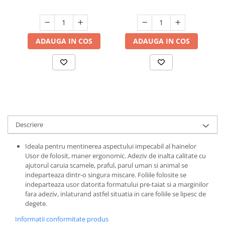
Suporturi si servetele
Suporturi si accesorii de baie
Tacamuri si seturi
Uscatoare de rufe
ADAUGA IN COS
ADAUGA IN COS
Taietoare manuale
Tavi copt
Termosuri si cani termos
Tigai si seturi
Tirbusoane si dopuri
Tocatoare de bucatarie
Descriere
Ustensile ornare prajituri
Ideala pentru mentinerea aspectului impecabil al hainelor
Vaze si boluri decorative
Usor de folosit, maner ergonomic. Adeziv de inalta calitate cu
ajutorul caruia scamele, praful, parul uman si animal se
Vesela unica folosinta
indeparteaza dintr-o singura miscare. Foliile folosite se
indeparteaza usor datorita formatului pre-taiat si a marginilor
fara adeziv, inlaturand astfel situatia in care foliile se lipesc de
degete.
Informatii conformitate produs