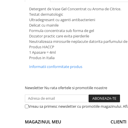
Suporturi si servetele
Suporturi si accesorii de baie
Detergent de Vase Gel Concentrat cu Aroma de Citrice.
Testat dermatologic
Tacamuri si seturi
Uscatoare de rufe
Ultradegresant cu agenti antibacterieni
Taietoare manuale
Delicat cu mainile
Formula concentrata sub forma de gel
Tavi copt
Dozator practic care evita pierderile
Neutralizeaza mirosurile neplacute datorita parfumului de 
Termosuri si cani termos
Produs HACCP
Tigai si seturi
1 Apasare = 4ml
Produs in Italia
Tirbusoane si dopuri
Informatii conformitate produs
Tocatoare de bucatarie
Ustensile ornare prajituri
Vaze si boluri decorative
Newsletter
Nu rata ofertele si promotiile noastre
Vesela unica folosinta
Vreau sa primesc newsletter cu promotiile magazinului. Afla
MAGAZINUL MEU
CLIENTI