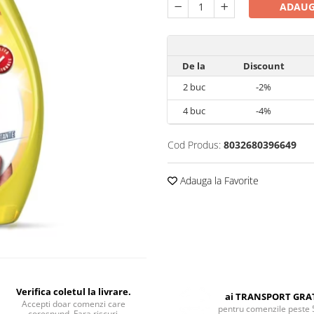
ADAUG
De la
Discount
2
buc
-2%
4
buc
-4%
Cod Produs:
8032680396649
Adauga la Favorite
Verifica coletul la livrare.
ai TRANSPORT GRA
Accepti doar comenzi care
pentru comenzile peste 
corespund. Fara riscuri.