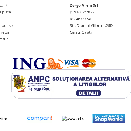
ar ?
Zergo Airini Srl
 plata
J17/1602/2022
RO 46737540
produse
Str. Drumul Viilor, nr.26D
 retur
Galati, Galati
retur