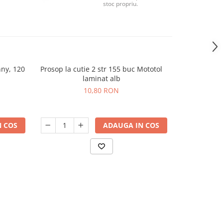
stoc propriu.
ny, 120
Prosop la cutie 2 str 155 buc Mototol
Sacoșă term
laminat alb
10,80 RON
 COS
ADAUGA IN COS