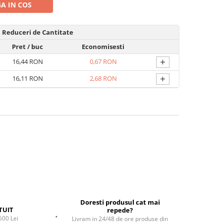
A IN COS
Reduceri de Cantitate
Pret
/ buc
Economisesti
+
16,44 RON
0,67 RON
+
16,11 RON
2,68 RON
Doresti produsul cat mai
TUIT
repede?
500 Lei
Livram in 24/48 de ore produse din