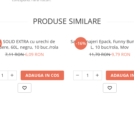
PRODUSE SIMILARE
ci SOLID EXTRA cu urechi de
Saci menajeri Epack, Funny Bun
%
-16%
dere, 60L, negru, 10 buc./rola
L, 10 buc/rola, Mov
7,11 RON
6,09 RON
11,70 RON
9,79 RON
ADAUGA IN COS
ADAUGA IN