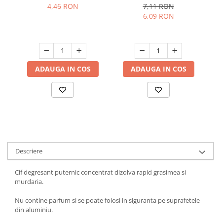
negru, 15 buc./rola
negru, 10 buc./rola
4,46 RON
7,11 RON
Suporturi si servetele
Suporturi si accesorii de baie
6,09 RON
Tacamuri si seturi
Uscatoare de rufe
Taietoare manuale
Tavi copt
ADAUGA IN COS
ADAUGA IN COS
Termosuri si cani termos
Tigai si seturi
Tirbusoane si dopuri
Tocatoare de bucatarie
Ustensile ornare prajituri
Vaze si boluri decorative
Descriere
Vesela unica folosinta
Cif degresant puternic concentrat dizolva rapid grasimea si
murdaria.
Nu contine parfum si se poate folosi in siguranta pe suprafetele
din aluminiu.