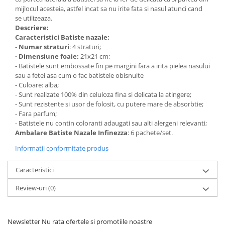
mijlocul acesteia, astfel incat sa nu irite fata si nasul atunci cand
se utilizeaza.
Descriere:
Caracteristici Batiste nazale:
-
Numar straturi
: 4 straturi;
- Dimensiune foaie:
21x21 cm;
- Batistele sunt embossate fin pe margini fara a irita pielea nasului
sau a fetei asa cum o fac batistele obisnuite
- Culoare: alba;
- Sunt realizate 100% din celuloza fina si delicata la atingere;
- Sunt rezistente si usor de folosit, cu putere mare de absorbtie;
- Fara parfum;
- Batistele nu contin coloranti adaugati sau alti alergeni relevanti;
Ambalare Batiste Nazale Infinezza
: 6 pachete/set.
Informatii conformitate produs
Caracteristici
Review-uri
(0)
Newsletter
Nu rata ofertele si promotiile noastre