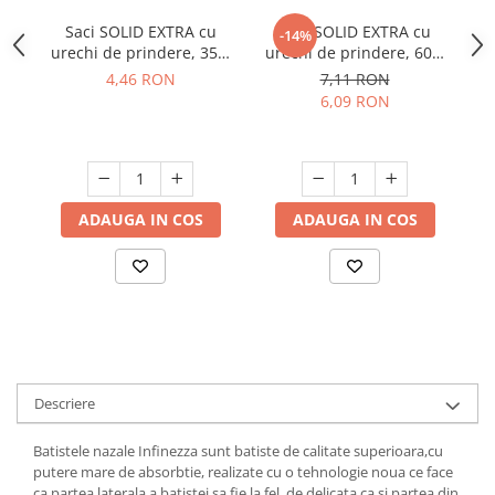
Suporturi si servetele
Suporturi si accesorii de baie
Saci SOLID EXTRA cu
Saci SOLID EXTRA cu
-14%
urechi de prindere, 35L,
urechi de prindere, 60L,
F
Tacamuri si seturi
Uscatoare de rufe
negru, 15 buc./rola
negru, 10 buc./rola
4,46 RON
7,11 RON
Taietoare manuale
6,09 RON
Tavi copt
Termosuri si cani termos
Tigai si seturi
ADAUGA IN COS
ADAUGA IN COS
Tirbusoane si dopuri
Tocatoare de bucatarie
Ustensile ornare prajituri
Vaze si boluri decorative
Vesela unica folosinta
Descriere
Batistele nazale Infinezza sunt batiste de calitate superioara,cu
putere mare de absorbtie, realizate cu o tehnologie noua ce face
ca partea laterala a batistei sa fie la fel de delicata ca si partea din