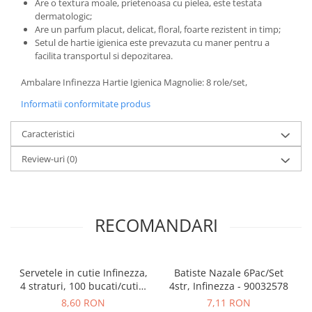
Are o textura moale, prietenoasa cu pielea, este testata
dermatologic;
Are un parfum placut, delicat, floral, foarte rezistent in timp;
Setul de hartie igienica este prevazuta cu maner pentru a
facilita transportul si depozitarea.
Ambalare Infinezza Hartie Igienica Magnolie: 8 role/set,
Informatii conformitate produs
Caracteristici
Review-uri
(0)
RECOMANDARI
Servetele in cutie Infinezza,
Batiste Nazale 6Pac/Set
4 straturi, 100 bucati/cutie,
4str, Infinezza - 90032578
90032769
8,60 RON
7,11 RON