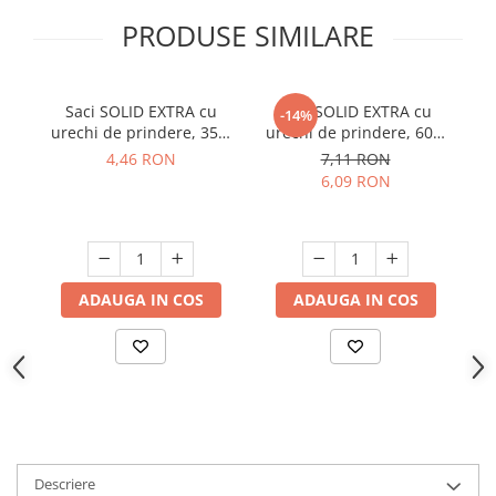
Suporturi si servetele
Suporturi si accesorii de baie
PRODUSE SIMILARE
Tacamuri si seturi
Uscatoare de rufe
Taietoare manuale
Saci SOLID EXTRA cu
Saci SOLID EXTRA cu
Pr
-14%
Tavi copt
urechi de prindere, 35L,
urechi de prindere, 60L,
b
negru, 15 buc./rola
negru, 10 buc./rola
4,46 RON
7,11 RON
Termosuri si cani termos
6,09 RON
Tigai si seturi
Tirbusoane si dopuri
Tocatoare de bucatarie
ADAUGA IN COS
ADAUGA IN COS
Ustensile ornare prajituri
Vaze si boluri decorative
Vesela unica folosinta
Descriere