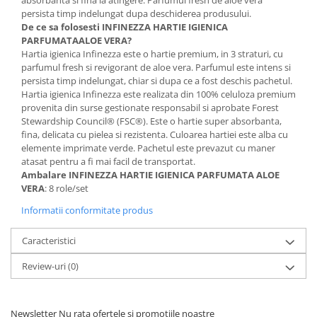
absorbanta si fina la atingere. Parfumul fresh de aloe vera
persista timp indelungat dupa deschiderea produsului.
De ce sa folosesti INFINEZZA HARTIE IGIENICA
PARFUMATAALOE VERA?
Hartia igienica Infinezza este o hartie premium, in 3 straturi, cu
parfumul fresh si revigorant de aloe vera. Parfumul este intens si
persista timp indelungat, chiar si dupa ce a fost deschis pachetul.
Hartia igienica Infinezza este realizata din 100% celuloza premium
provenita din surse gestionate responsabil si aprobate Forest
Stewardship Council® (FSC®). Este o hartie super absorbanta,
fina, delicata cu pielea si rezistenta. Culoarea hartiei este alba cu
elemente imprimate verde. Pachetul este prevazut cu maner
atasat pentru a fi mai facil de transportat.
Ambalare
INFINEZZA HARTIE
IGIENICA PARFUMATA ALOE
VERA
: 8 role/set
Informatii conformitate produs
Caracteristici
Review-uri
(0)
Newsletter
Nu rata ofertele si promotiile noastre