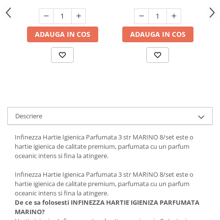
Suporturi si servetele
Suporturi si accesorii de baie
Tacamuri si seturi
Uscatoare de rufe
ADAUGA IN COS
ADAUGA IN COS
Taietoare manuale
Tavi copt
Termosuri si cani termos
Tigai si seturi
Tirbusoane si dopuri
Descriere
Tocatoare de bucatarie
Ustensile ornare prajituri
Infinezza Hartie Igienica Parfumata 3 str MARINO 8/set este o
hartie igienica de calitate premium, parfumata cu un parfum
Vaze si boluri decorative
oceanic intens si fina la atingere.
Vesela unica folosinta
Infinezza Hartie Igienica Parfumata 3 str MARINO 8/set este o
hartie igienica de calitate premium, parfumata cu un parfum
oceanic intens si fina la atingere.
De ce sa folosesti
INFINEZZA HARTIE IGIENIZA PARFUMATA
MARINO?