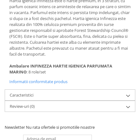
Hartia igienica Infinezza este o hartie premium, in 3 straturi, cu
parfum oceanic intens ce aminteste de relaxarea pe care o simtim
in vacanta. Parfumul este intens si persista timp indelungat, chiar
si dupa ce a fost deschis pachetul. Hartia igienica Infinezza este
realizata din 100% celuloza premium provenita din surse
gestionate responsabil si aprobate Forest Stewardship Council®
(FSC®). Este o hartie super absorbanta, fina, delicata cu pielea si
rezistenta. Culoarea hartiei este alba cu elemente imprimate
albastre. Pachetul este prevazut cu maner atasat pentru a fi mai
facil de transportat.
Ambalare
INFINEZZA HARTIE IGIENICA PARFUMATA
MARINO
: 8 role/set
Informatii conformitate produs
Caracteristici
Review-uri
(0)
Newsletter
Nu rata ofertele si promotiile noastre