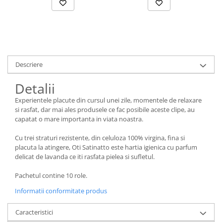
Suporturi si servetele
Suporturi si accesorii de baie
Tacamuri si seturi
Uscatoare de rufe
Taietoare manuale
Tavi copt
Descriere
Termosuri si cani termos
Detalii
Tigai si seturi
Experientele placute din cursul unei zile, momentele de relaxare
Tirbusoane si dopuri
si rasfat, dar mai ales produsele ce fac posibile aceste clipe, au
capatat o mare importanta in viata noastra.
Tocatoare de bucatarie
Ustensile ornare prajituri
Cu trei straturi rezistente, din celuloza 100% virgina, fina si
placuta la atingere, Oti Satinatto este hartia igienica cu parfum
Vaze si boluri decorative
delicat de lavanda ce iti rasfata pielea si sufletul.
Vesela unica folosinta
Pachetul contine 10 role.
Informatii conformitate produs
Caracteristici