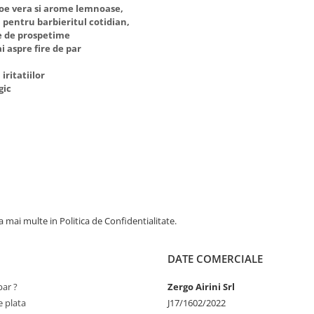
oe vera si arome lemnoase,
 pentru barbieritul cotidian,
ie de prospetime
i aspre fire de par
iritatiilor
gic
 mai multe in Politica de Confidentialitate.
DATE COMERCIALE
ar ?
Zergo Airini Srl
 plata
J17/1602/2022