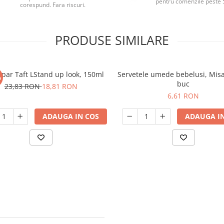
pentru comenzile peste 
corespund. Fara riscuri.
PRODUSE SIMILARE
 par Taft LStand up look, 150ml
Servetele umede bebelusi, Mis
%
buc
23,83 RON
18,81 RON
6,61 RON
ADAUGA IN COS
ADAUGA IN