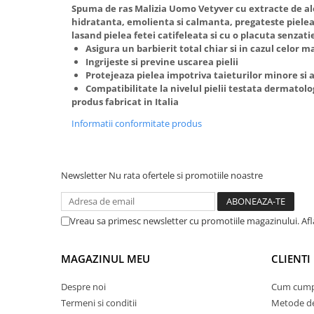
Spuma de ras Malizia Uomo Vetyver cu extracte de al
Suporturi si servetele
Suporturi si accesorii de baie
hidratanta, emolienta si calmanta, pregateste pielea
lasand pielea fetei catifeleata si cu o placuta senzat
Tacamuri si seturi
Uscatoare de rufe
Asigura un barbierit total chiar si in cazul celor ma
Taietoare manuale
Ingrijeste si previne uscarea pielii
Protejeaza pielea impotriva taieturilor minore si a 
Tavi copt
Compatibilitate la nivelul pielii testata dermatolo
produs fabricat in Italia
Termosuri si cani termos
Informatii conformitate produs
Tigai si seturi
Tirbusoane si dopuri
Tocatoare de bucatarie
Newsletter
Nu rata ofertele si promotiile noastre
Ustensile ornare prajituri
Vaze si boluri decorative
Vreau sa primesc newsletter cu promotiile magazinului. Afla
Vesela unica folosinta
MAGAZINUL MEU
CLIENTI
Despre noi
Cum cump
Termeni si conditii
Metode de