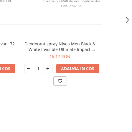
500 Lei
Livram in 24/48 de ore produse din
stoc propriu.
avan, 72
Deodorant spray Nivea Men Black &
Perna 
-65%
White Invisible Ultimate Impact,
transform
masculin, 150 ml
umplere cu ha
16,17 RON
99,
 COS
ADAUGA IN COS