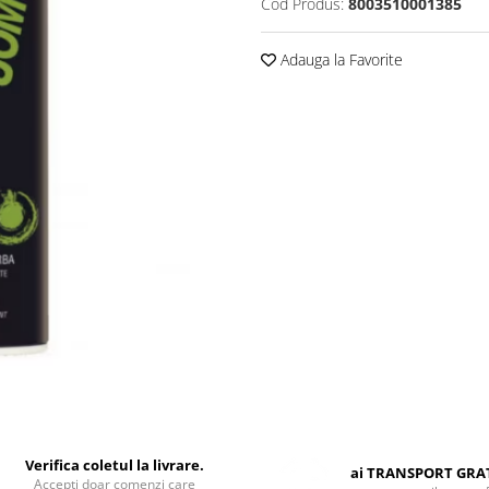
Cod Produs:
8003510001385
Adauga la Favorite
Verifica coletul la livrare.
ai TRANSPORT GRA
Accepti doar comenzi care