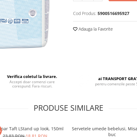
Cod Produs:
5900516695927
Adauga la Favorite
Verifica coletul la livrare.
ai TRANSPORT GRA
Accepti doar comenzi care
pentru comenzile peste 
corespund. Fara riscuri.
PRODUSE SIMILARE
 par Taft LStand up look, 150ml
Servetele umede bebelusi, Mis
%
buc
23,83 RON
18,81 RON