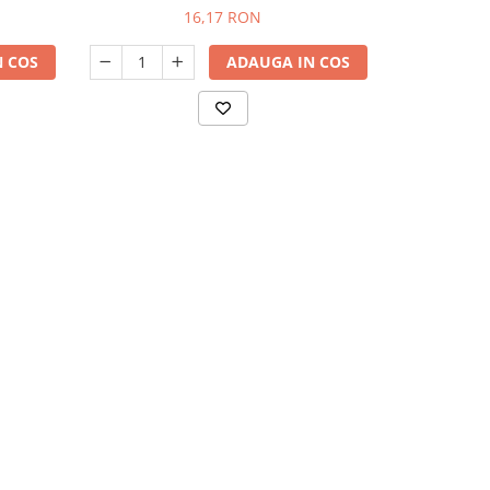
masculin, 150 ml
umplere cu ha
16,17 RON
99,
 COS
ADAUGA IN COS