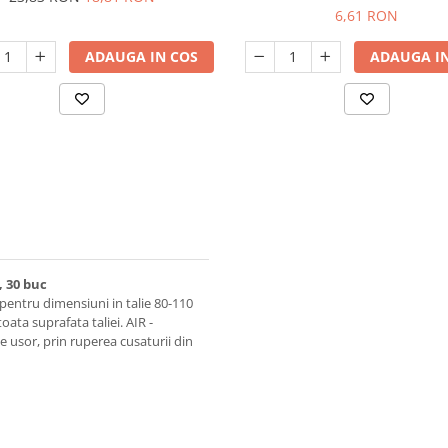
6,61 RON
ADAUGA IN COS
ADAUGA IN
, 30 buc
entru dimensiuni in talie 80-110
oata suprafata taliei. AIR -
te usor, prin ruperea cusaturii din