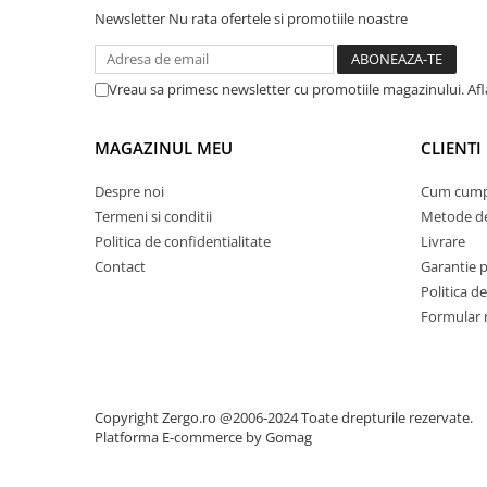
Newsletter
Nu rata ofertele si promotiile noastre
Suporturi si servetele
Suporturi si accesorii de baie
Tacamuri si seturi
Uscatoare de rufe
Vreau sa primesc newsletter cu promotiile magazinului. Afla
Taietoare manuale
Tavi copt
MAGAZINUL MEU
CLIENTI
Termosuri si cani termos
Despre noi
Cum cump
Tigai si seturi
Termeni si conditii
Metode de
Tirbusoane si dopuri
Politica de confidentialitate
Livrare
Tocatoare de bucatarie
Contact
Garantie 
Politica de
Ustensile ornare prajituri
Formular 
Vaze si boluri decorative
Vesela unica folosinta
Copyright Zergo.ro @2006-2024 Toate drepturile rezervate.
Platforma E-commerce by Gomag