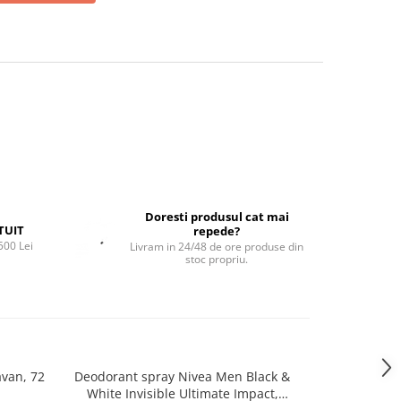
Doresti produsul cat mai
TUIT
repede?
500 Lei
Livram in 24/48 de ore produse din
stoc propriu.
avan, 72
Deodorant spray Nivea Men Black &
Perna 
-65%
White Invisible Ultimate Impact,
transform