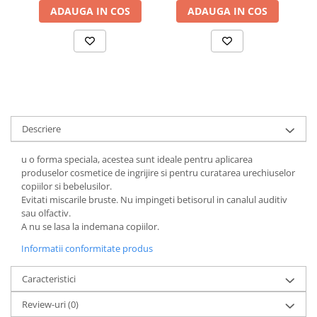
ADAUGA IN COS
ADAUGA IN COS
Suporturi si servetele
Suporturi si accesorii de baie
Tacamuri si seturi
Uscatoare de rufe
Taietoare manuale
Tavi copt
Termosuri si cani termos
Tigai si seturi
Descriere
Tirbusoane si dopuri
u o forma speciala, acestea sunt ideale pentru aplicarea
Tocatoare de bucatarie
produselor cosmetice de ingrijire si pentru curatarea urechiuselor
copiilor si bebelusilor.
Ustensile ornare prajituri
Evitati miscarile bruste. Nu impingeti betisorul in canalul auditiv
sau olfactiv.
Vaze si boluri decorative
A nu se lasa la indemana copiilor.
Vesela unica folosinta
Informatii conformitate produs
Caracteristici
Review-uri
(0)