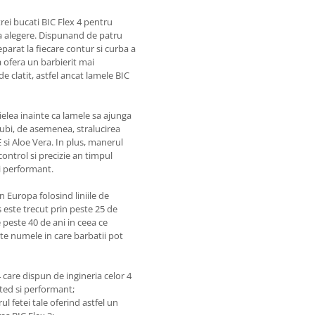
rei bucati BIC Flex 4 pentru
a alegere. Dispunand de patru
parat la fiecare contur si curba a
a ofera un barbierit mai
e clatit, astfel ancat lamele BIC
ielea inainte ca lamele sa ajunga
 iubi, de asemenea, stralucirea
 si Aloe Vera. In plus, manerul
ontrol si precizie an timpul
si performant.
n Europa folosind liniile de
 este trecut prin peste 25 de
e peste 40 de ani in ceea ce
ste numele in care barbatii pot
 care dispun de ingineria celor 4
ted si performant;
l fetei tale oferind astfel un