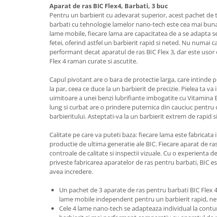
Aparat de ras BIC Flex4, Barbati, 3 buc
Suporturi si servetele
Suporturi si accesorii de baie
Pentru un barbierit cu adevarat superior, acest pachet de t
barbati cu tehnologie lamelor nano-tech este cea mai bun
Tacamuri si seturi
Uscatoare de rufe
lame mobile, fiecare lama are capacitatea de a se adapta se
Taietoare manuale
fetei, oferind astfel un barbierit rapid si neted. Nu numai c
performant decat aparatul de ras BIC Flex 3, dar este usor d
Tavi copt
Flex 4 raman curate si ascutite.
Termosuri si cani termos
Capul pivotant are o bara de protectie larga, care intinde p
Tigai si seturi
la par, ceea ce duce la un barbierit de precizie. Pielea ta va
uimitoare a unei benzi lubrifiante imbogatite cu Vitamina E
Tirbusoane si dopuri
lung si curbat are o prindere puternica din cauciuc pentru c
Tocatoare de bucatarie
barbieritului. Asteptati-va la un barbierit extrem de rapid 
Ustensile ornare prajituri
Calitate pe care va puteti baza: fiecare lama este fabricata i
productie de ultima generatie ale BIC. Fiecare aparat de ras
Vaze si boluri decorative
controale de calitate si inspectii vizuale. Cu o experienta d
Vesela unica folosinta
priveste fabricarea aparatelor de ras pentru barbati, BIC e
avea incredere.
Un pachet de 3 aparate de ras pentru barbati BIC Flex 4
lame mobile independent pentru un barbierit rapid, ne
Cele 4 lame nano-tech se adapteaza individual la conturu