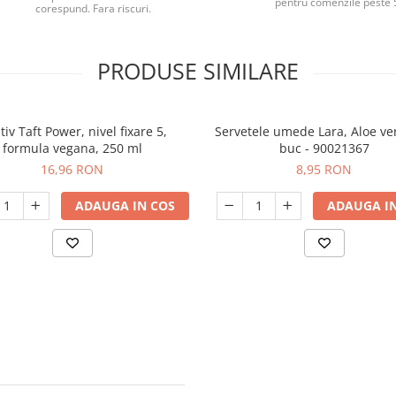
pentru comenzile peste 
corespund. Fara riscuri.
PRODUSE SIMILARE
tiv Taft Power, nivel fixare 5,
Servetele umede Lara, Aloe ve
formula vegana, 250 ml
buc - 90021367
16,96 RON
8,95 RON
ADAUGA IN COS
ADAUGA IN