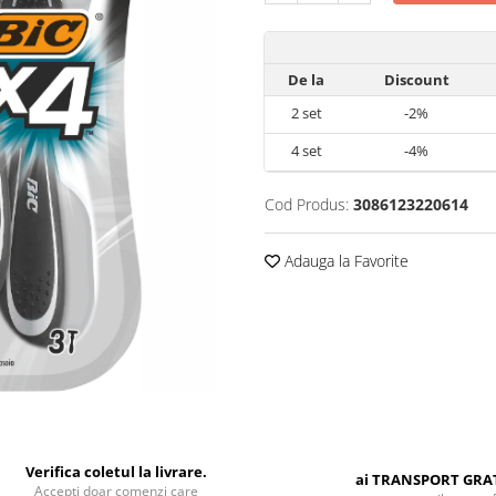
De la
Discount
2
set
-2%
4
set
-4%
Cod Produs:
3086123220614
Adauga la Favorite
Verifica coletul la livrare.
ai TRANSPORT GRA
Accepti doar comenzi care