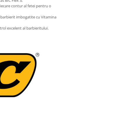
as BIC Flex 3;
iecare contur al fetei pentru o
 barbierit imbogatite cu Vitamina
ol excelent al barbieritului.