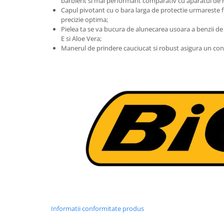
barbierit si mai performant comparativ cu aparatul de r
Capul pivotant cu o bara larga de protectie urmareste f
precizie optima;
Pielea ta se va bucura de alunecarea usoara a benzii de
E si Aloe Vera;
Manerul de prindere cauciucat si robust asigura un contr
Informatii conformitate produs