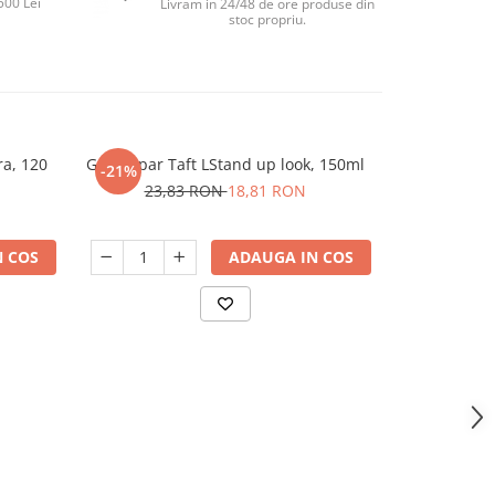
500 Lei
Livram in 24/48 de ore produse din
stoc propriu.
ra, 120
Gel de par Taft LStand up look, 150ml
Servetele um
-21%
23,83 RON
18,81 RON
 COS
ADAUGA IN COS