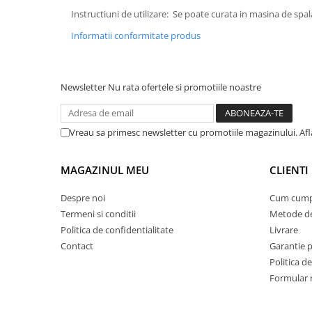
Instructiuni de utilizare: Se poate curata in masina de spal
Suporturi si servetele
Suporturi si accesorii de baie
Informatii conformitate produs
Tacamuri si seturi
Uscatoare de rufe
Taietoare manuale
Tavi copt
Newsletter
Nu rata ofertele si promotiile noastre
Termosuri si cani termos
Tigai si seturi
Vreau sa primesc newsletter cu promotiile magazinului. Afla
Tirbusoane si dopuri
Tocatoare de bucatarie
MAGAZINUL MEU
CLIENTI
Ustensile ornare prajituri
Despre noi
Cum cump
Vaze si boluri decorative
Termeni si conditii
Metode de
Politica de confidentialitate
Livrare
Vesela unica folosinta
Contact
Garantie 
Politica de
Formular 