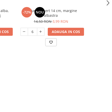
 alba,
Farfurie desert 14 cm, margine
Farfurie opal
-72%
NOU
-37%
g
albastra
9,
14,50 RON
3,99 RON
 COS
ADAUGA IN COS