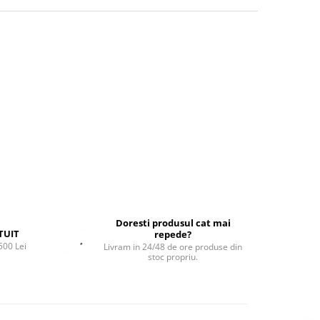
Doresti produsul cat mai
TUIT
repede?
500 Lei
Livram in 24/48 de ore produse din
stoc propriu.