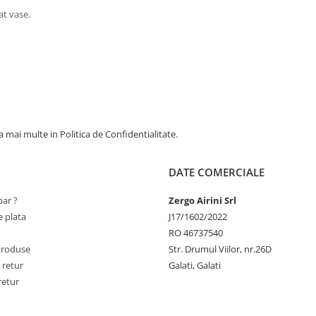
at vase.
 mai multe in Politica de Confidentialitate.
DATE COMERCIALE
ar ?
Zergo Airini Srl
 plata
J17/1602/2022
RO 46737540
produse
Str. Drumul Viilor, nr.26D
 retur
Galati, Galati
retur