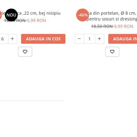
rie adanca ,22 cm, bej nisipiu
Sosiera din portelan, Ø 8 cm,
%
NOU
-46%
pentru sosuri si dressin
14,74 RON
5,99 RON
18,50 RON
9,99 RON
ADAUGA IN COS
ADAUGA IN