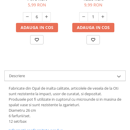
de curatat
5,99 RON
9,99 RON
Suporturi si servetele
Suporturi si accesorii de baie
Tacamuri si seturi
Uscatoare de rufe
Taietoare manuale
ADAUGA IN COS
ADAUGA IN COS
Tavi copt
Termosuri si cani termos
Tigai si seturi
Tirbusoane si dopuri
Tocatoare de bucatarie
Descriere
Ustensile ornare prajituri
Vaze si boluri decorative
Fabricate din Opal de inalta calitate, articolele de vesela de la Oti
sunt rezistente la impact, usor de curatat, si depozitat.
Vesela unica folosinta
Produsele pot fi utilizate in cuptorul cu microunde si in masina de
spalat vase si sunt rezistente la zgarieturi.
Diametru 26 cm
6 farfurii/set.
12 set/bax