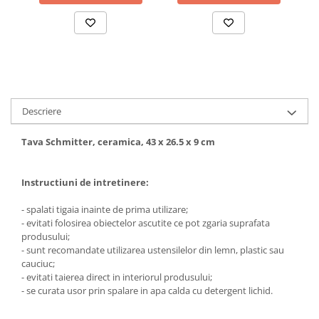
Suporturi si servetele
Suporturi si accesorii de baie
Tacamuri si seturi
Uscatoare de rufe
Taietoare manuale
Tavi copt
Termosuri si cani termos
Descriere
Tigai si seturi
Tava Schmitter, ceramica, 43 x 26.5 x 9 cm
Tirbusoane si dopuri
Tocatoare de bucatarie
Instructiuni de intretinere:
Ustensile ornare prajituri
- spalati tigaia inainte de prima utilizare;
Vaze si boluri decorative
- evitati folosirea obiectelor ascutite ce pot zgaria suprafata
produsului;
Vesela unica folosinta
- sunt recomandate utilizarea ustensilelor din lemn, plastic sau
cauciuc;
- evitati taierea direct in interiorul produsului;
- se curata usor prin spalare in apa calda cu detergent lichid.