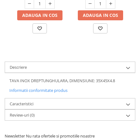
Suporturi si servetele
Suporturi si accesorii de baie
ADAUGA IN COS
ADAUGA IN COS
Tacamuri si seturi
Uscatoare de rufe
Taietoare manuale
Tavi copt
Termosuri si cani termos
Tigai si seturi
Tirbusoane si dopuri
Descriere
Tocatoare de bucatarie
TAVA INOX DREPTUNGHULARA, DIMENSIUNE: 35X45X4.8
Ustensile ornare prajituri
Informatii conformitate produs
Vaze si boluri decorative
Caracteristici
Vesela unica folosinta
Review-uri
(0)
Newsletter
Nu rata ofertele si promotiile noastre