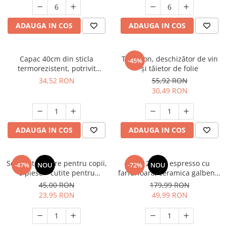
ADAUGA IN COS
ADAUGA IN COS
Capac 40cm din sticla
Tirbușon, deschizător de vin
-45%
termorezistent, potrivit
și tăietor de folie
pentru cratita, tigaie
34,52 RON
55,92 RON
30,49 RON
ADAUGA IN COS
ADAUGA IN COS
Set cutite sigure pentru copii,
Set 12 cesti espresso cu
-47%
NOU
-72%
NOU
6 piese – cutite pentru
farfurioara, ceramica galbena,
legume, fructe, paine, salate,
100 ml
45,00 RON
179,99 RON
prajituri – maner ergonomic,
23,95 RON
49,99 RON
margini ondulate, din plastic
durabil