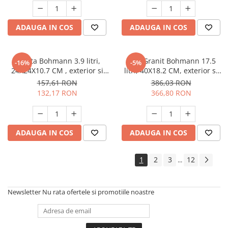
ADAUGA IN COS
ADAUGA IN COS
Cratita Bohmann 3.9 litri,
Tuci Granit Bohmann 17.5
-16%
-5%
24X24X10.7 CM , exterior si
litri, 40X18.2 CM, exterior si
interior granit, cu capac
interior granit, cu capac
157,61 RON
386,03 RON
132,17 RON
366,80 RON
ADAUGA IN COS
ADAUGA IN COS
1
2
3
12
...
Newsletter
Nu rata ofertele si promotiile noastre