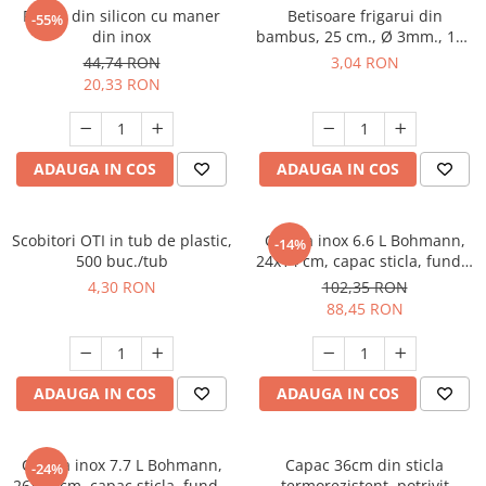
Paleta din silicon cu maner
Betisoare frigarui din
-55%
din inox
bambus, 25 cm., Ø 3mm., 100
buc./pachet
44,74 RON
3,04 RON
20,33 RON
ADAUGA IN COS
ADAUGA IN COS
Scobitori OTI in tub de plastic,
Cratita inox 6.6 L Bohmann,
-14%
500 buc./tub
24x14 cm, capac sticla, fund 7
straturi
4,30 RON
102,35 RON
88,45 RON
ADAUGA IN COS
ADAUGA IN COS
Cratita inox 7.7 L Bohmann,
Capac 36cm din sticla
-24%
26x16 cm, capac sticla, fund 7
termorezistent, potrivit