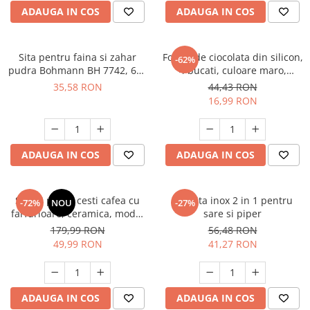
ADAUGA IN COS
ADAUGA IN COS
Sita pentru faina si zahar
Forma de ciocolata din silicon,
-62%
pudra Bohmann BH 7742, 600
4 bucati, culoare maro,
ml, mecanica, Inox
reutilizabila
35,58 RON
44,43 RON
16,99 RON
ADAUGA IN COS
ADAUGA IN COS
Set 24 piese, cesti cafea cu
Rasnita inox 2 in 1 pentru
-72%
NOU
-27%
farfurioare, ceramica, model
sare si piper
modern verde, set complet
179,99 RON
56,48 RON
ceai/cafea
49,99 RON
41,27 RON
ADAUGA IN COS
ADAUGA IN COS