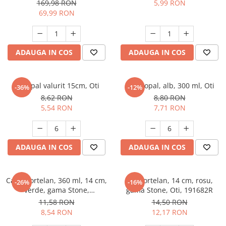
albastra, pentru cocktailuri,
169,98 RON
5,99 RON
elegante, reutilizabile
69,99 RON
ADAUGA IN COS
ADAUGA IN COS
Bol opal valurit 15cm, Oti
Cana opal, alb, 300 ml, Oti
-36%
-12%
8,62 RON
8,80 RON
5,54 RON
7,71 RON
ADAUGA IN COS
ADAUGA IN COS
Cana portelan, 360 ml, 14 cm,
Bol portelan, 14 cm, rosu,
-26%
-16%
verde, gama Stone,
gama Stone, Oti, 191682R
Oti,191683V
11,58 RON
14,50 RON
8,54 RON
12,17 RON