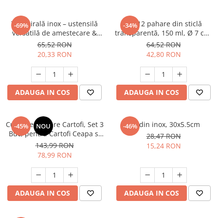
Tel spirală inox – ustensilă
Set 12 pahare din sticlă
-69%
-34%
versatilă de amestecare &
transparentă, 150 ml, Ø 7 cm,
curățare, lavabilă la mașina
H 8 cm, bază groasă, pentru
65,52 RON
64,52 RON
de spălat
apă, suc, whisky, uz casnic &
20,33 RON
42,80 RON
HoReCa
ADAUGA IN COS
ADAUGA IN COS
Cutie Depozitare Cartofi, Set 3
Tel din inox, 30x5.5cm
-45%
NOU
-46%
Buc, pentru Cartofi Ceapa si
28,47 RON
Usturoi, Pastreaza Legumele
143,99 RON
15,24 RON
Proaspete Mai Mult Timp
78,99 RON
ADAUGA IN COS
ADAUGA IN COS