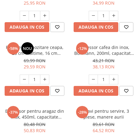
lemn antitaiere, model
desert, multifunctional
25,95 RON
34,99 RON
Dinozaur
ADAUGA IN COS
ADAUGA IN COS
Recipient depozitare ceapa,
Espressor cafea din inox,
-58%
NOU
-12%
25 cm inaltime, 16 cm
Bohmann, 200ml, capacitate
diametru, capac, aerisire,
maxima: 4 cupe
69,99 RON
43,21 RON
depozitare legume, bucatarie
29,59 RON
38,13 RON
ADAUGA IN COS
ADAUGA IN COS
Espressor pentru aragaz din
Set tavi pentru servire, 3
-37%
-28%
inox, 450ml, capacitate
piese, manere aurii
maxima: 9 cupe
80,48 RON
89,61 RON
50,83 RON
64,52 RON