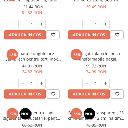
straturi
pentru cratita, tigaie
121,44 RON
30,45 RON
92,52 RON
ADAUGA IN COS
ADAUGA IN COS
Set spatule unghiulare
Perna gat calatorie, husa
-45%
-65%
SameTech pentru tort, inox,
transformabila bagaj
15/20/25 cm, manere galbene
extensibil, umplere cu haine,
44,91 RON
99,72 RON
material Lycra, fara
24,82 RON
34,99 RON
umplutura
ADAUGA IN COS
ADAUGA IN COS
Set 5 cutite pentru copii,
Bol din sticla transparent, 23
-57%
NOU
-56%
NOU
siguranta in bucatarie, pentru
cm diametru, 12 cm inaltime,
fructe si legume, cu cutit din
bol servire salata, fructe,
60,63 RON
78,85 RON