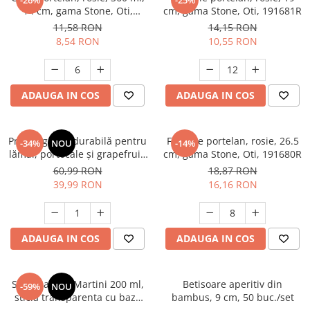
-26%
-25%
14 cm, gama Stone, Oti,
cm, gama Stone, Oti, 191681R
Suporturi si servetele
Suporturi si accesorii de baie
191683 R
11,58 RON
14,15 RON
Tacamuri si seturi
Uscatoare de rufe
8,54 RON
10,55 RON
Taietoare manuale
Tavi copt
ADAUGA IN COS
ADAUGA IN COS
Termosuri si cani termos
Tigai si seturi
Presă agrumi durabilă pentru
Farfurie portelan, rosie, 26.5
-34%
NOU
-14%
Tirbusoane si dopuri
lămâi, portocale și grapefruit,
cm, gama Stone, Oti, 191680R
Tocatoare de bucatarie
ideală pentru restaurante și
60,99 RON
18,87 RON
uz casnic
39,99 RON
16,16 RON
Ustensile ornare prajituri
Vaze si boluri decorative
Vesela unica folosinta
ADAUGA IN COS
ADAUGA IN COS
Set 6 pahare Martini 200 ml,
Betisoare aperitiv din
-59%
NOU
sticla transparenta cu baza
bambus, 9 cm, 50 buc./set