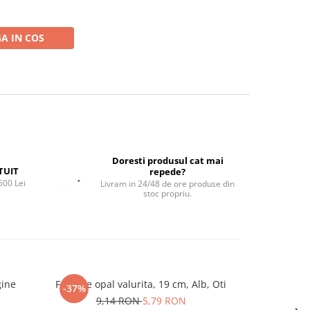
A IN COS
Doresti produsul cat mai
TUIT
repede?
500 Lei
Livram in 24/48 de ore produse din
stoc propriu.
gine
Farfurie opal valurita, 19 cm, Alb, Oti
Farfurie porte
-37%
-25%
gama S
9,14 RON
5,79 RON