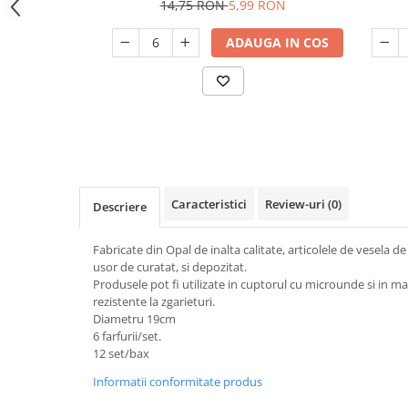
usor de curatat
14,75 RON
5,99 RON
Odorizant toaleta
Oliviere
Organizare si depozitare
ADAUGA IN COS
Paie si decoratiuni cocktail
Perii Wc
Pensule, spatule si teluri bucatarie
Saci Menajeri
Platouri si tavi servire
Silicon, spume si solutii tehnice
Polonice, linguri si clesti de
bucatarie
Solutie curatat covoare
Prese si storcatoare manuale
Solutii anticalcar
Rasnite si dozatoare condimente
Caracteristici
Review-uri
(0)
Solutii curatare pete
Descriere
Razatori si accesorii
Solutii curatat geamuri
Fabricate din Opal de inalta calitate, articolele de vesela de
Scurgator vase
Solutii desfundat tevi
usor de curatat, si depozitat.
Produsele pot fi utilizate in cuptorul cu microunde si in ma
Servicii de masa
Solutii dezinfectante
rezistente la zgarieturi.
Seturi ustensile pentru bucatarie
Solutii intretinere textile
Diametru 19cm
6 farfurii/set.
Site bucatarie
Solutii suprafete baie
12 set/bax
Strecuratori
Solutii suprafete bucatarie
Informatii conformitate produs
Suport tacamuri
Spalare si intretinere rufe