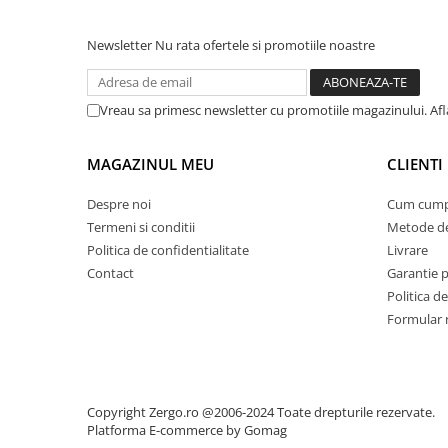
Suporturi si servetele
Suporturi si accesorii de baie
Newsletter
Nu rata ofertele si promotiile noastre
Tacamuri si seturi
Uscatoare de rufe
Taietoare manuale
Vreau sa primesc newsletter cu promotiile magazinului. Afla
Tavi copt
Termosuri si cani termos
MAGAZINUL MEU
CLIENTI
Tigai si seturi
Despre noi
Cum cump
Tirbusoane si dopuri
Termeni si conditii
Metode de
Tocatoare de bucatarie
Politica de confidentialitate
Livrare
Ustensile ornare prajituri
Contact
Garantie 
Politica de
Vaze si boluri decorative
Formular 
Vesela unica folosinta
Copyright Zergo.ro @2006-2024 Toate drepturile rezervate.
Platforma E-commerce by Gomag