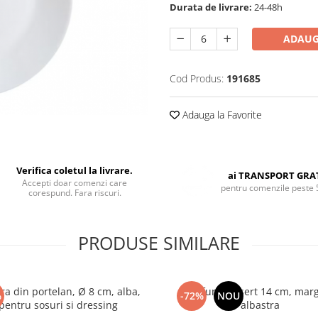
Durata de livrare:
24-48h
ADAUG
Cod Produs:
191685
Adauga la Favorite
Verifica coletul la livrare.
ai TRANSPORT GRA
Accepti doar comenzi care
pentru comenzile peste 
corespund. Fara riscuri.
PRODUSE SIMILARE
ra din portelan, Ø 8 cm, alba,
Farfurie desert 14 cm, mar
%
-72%
NOU
pentru sosuri si dressing
albastra