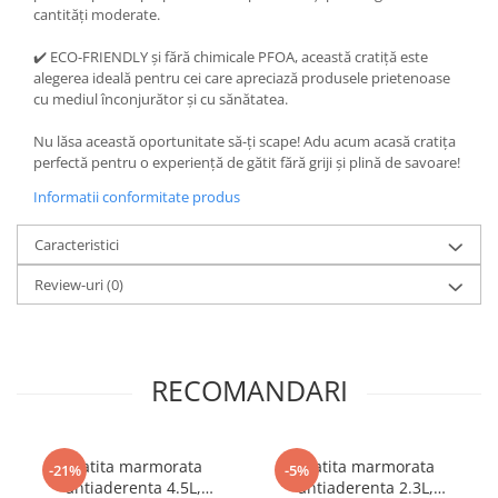
cantități moderate.
✔️ ECO-FRIENDLY și fără chimicale PFOA, această cratiță este
alegerea ideală pentru cei care apreciază produsele prietenoase
cu mediul înconjurător și cu sănătatea.
Nu lăsa această oportunitate să-ți scape! Adu acum acasă cratița
perfectă pentru o experiență de gătit fără griji și plină de savoare!
Informatii conformitate produs
Caracteristici
Review-uri
(0)
RECOMANDARI
Cratita marmorata
Cratita marmorata
-21%
-5%
antiaderenta 4.5L,
antiaderenta 2.3L,