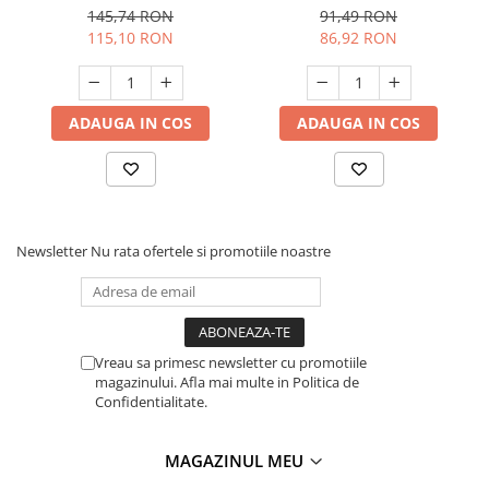
24x11,5cm, aluminiu turnat,
20x8,5cm, inclusiv inductie,
145,74 RON
91,49 RON
inclusiv inductie, capac
capac sticla, rosie, ECO-
115,10 RON
86,92 RON
sticla, rosie, ECO-friendly,
friendly, Goldmann
Goldmann
ADAUGA IN COS
ADAUGA IN COS
Newsletter
Nu rata ofertele si promotiile noastre
Vreau sa primesc newsletter cu promotiile
magazinului. Afla mai multe in Politica de
Confidentialitate.
MAGAZINUL MEU