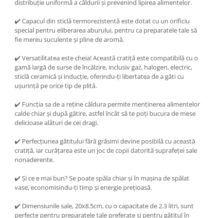
distribuție uniformă a căldurii și prevenind lipirea alimentelor.
✔️ Capacul din sticlă termorezistentă este dotat cu un orificiu
special pentru eliberarea aburului, pentru ca preparatele tale să
fie mereu suculente și pline de aromă.
✔️ Versatilitatea este cheia! Această cratiță este compatibilă cu o
gamă largă de surse de încălzire, inclusiv gaz, halogen, electric,
sticlă ceramică și inducție, oferindu-ți libertatea de a găti cu
ușurință pe orice tip de plită.
✔️ Funcția sa de a reține căldura permite menținerea alimentelor
calde chiar și după gătire, astfel încât să te poți bucura de mese
delicioase alături de cei dragi.
✔️ Perfecțiunea gătitului fără grăsimi devine posibilă cu această
cratiță, iar curățarea este un joc de copii datorită suprafeței sale
nonaderente.
✔️ Și ce e mai bun? Se poate spăla chiar și în mașina de spălat
vase, economisindu-ți timp și energie prețioasă.
✔️ Dimensiunile sale, 20x8.5cm, cu o capacitate de 2.3 litri, sunt
perfecte pentru preparatele tale preferate și pentru gătitul în