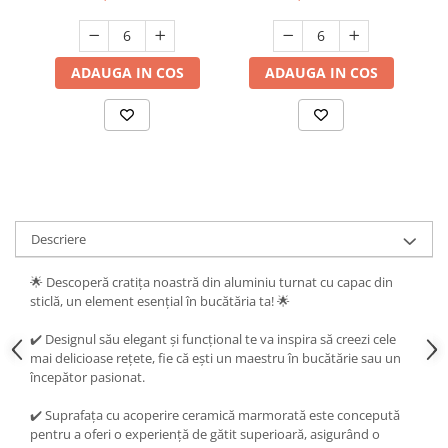
Suporturi si servetele
Suporturi si accesorii de baie
Tacamuri si seturi
Uscatoare de rufe
ADAUGA IN COS
ADAUGA IN COS
Taietoare manuale
Tavi copt
Termosuri si cani termos
Tigai si seturi
Tirbusoane si dopuri
Descriere
Tocatoare de bucatarie
Ustensile ornare prajituri
🌟 Descoperă cratița noastră din aluminiu turnat cu capac din
sticlă, un element esențial în bucătăria ta! 🌟
Vaze si boluri decorative
Vesela unica folosinta
✔️ Designul său elegant și funcțional te va inspira să creezi cele
mai delicioase rețete, fie că ești un maestru în bucătărie sau un
începător pasionat.
✔️ Suprafața cu acoperire ceramică marmorată este concepută
pentru a oferi o experiență de gătit superioară, asigurând o