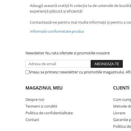
Adaugă această cratiță în colecția ta de ustensile de bucătăr
Suporturi si servetele
Suporturi si accesorii de baie
experiență plăcută și eficientă!
Tacamuri si seturi
Uscatoare de rufe
Contactează-ne pentru mai multe informații și pentru a c
Taietoare manuale
Informatii conformitate produs
Tavi copt
Termosuri si cani termos
Tigai si seturi
Newsletter
Nu rata ofertele si promotiile noastre
Tirbusoane si dopuri
Tocatoare de bucatarie
Vreau sa primesc newsletter cu promotiile magazinului. Afla
Ustensile ornare prajituri
MAGAZINUL MEU
CLIENTI
Vaze si boluri decorative
Vesela unica folosinta
Despre noi
Cum cump
Termeni si conditii
Metode de
Politica de confidentialitate
Livrare
Contact
Garantie 
Politica de