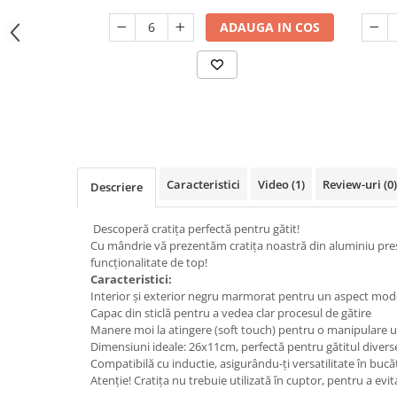
Odorizant toaleta
Oliviere
ADAUGA IN COS
Organizare si depozitare
Paie si decoratiuni cocktail
Perii Wc
Pensule, spatule si teluri bucatarie
Saci Menajeri
Platouri si tavi servire
Silicon, spume si solutii tehnice
Polonice, linguri si clesti de
bucatarie
Solutie curatat covoare
Prese si storcatoare manuale
Solutii anticalcar
Caracteristici
Video
(1)
Review-uri
(0)
Descriere
Rasnite si dozatoare condimente
Solutii curatare pete
Razatori si accesorii
Solutii curatat geamuri
Descoperă cratița perfectă pentru gătit!
Cu mândrie vă prezentăm cratița noastră din aluminiu pres
Scurgator vase
Solutii desfundat tevi
funcționalitate de top!
Caracteristici:
Servicii de masa
Solutii dezinfectante
Interior și exterior negru marmorat pentru un aspect mode
Seturi ustensile pentru bucatarie
Solutii intretinere textile
Capac din sticlă pentru a vedea clar procesul de gătire
Manere moi la atingere (soft touch) pentru o manipulare u
Site bucatarie
Solutii suprafete baie
Dimensiuni ideale: 26x11cm, perfectă pentru gătitul divers
Strecuratori
Solutii suprafete bucatarie
Compatibilă cu inductie, asigurându-ți versatilitate în bucă
Atenție! Cratița nu trebuie utilizată în cuptor, pentru a evi
Suport tacamuri
Spalare si intretinere rufe