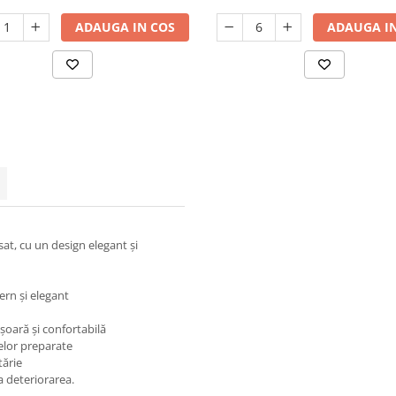
ADAUGA IN COS
ADAUGA IN
at, cu un design elegant și
rn și elegant
șoară și confortabilă
elor preparate
tărie
ta deteriorarea.