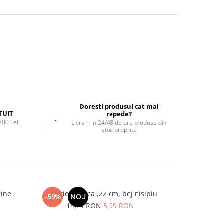
Doresti produsul cat mai
TUIT
repede?
500 Lei
Livram in 24/48 de ore produse din
stoc propriu.
gine
Farfurie adanca ,22 cm, bej nisipiu
Farfurie opal
-59%
NOU
-37%
14,74 RON
5,99 RON
9,