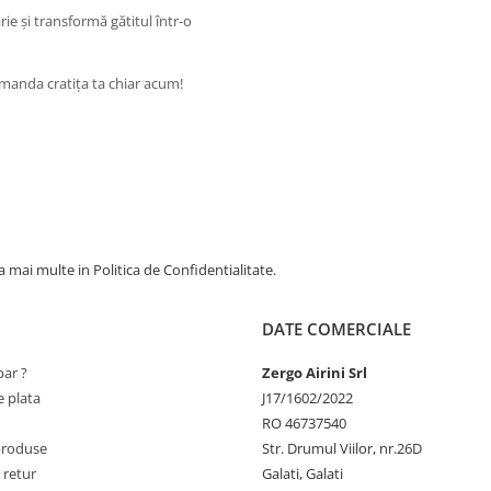
ie și transformă gătitul într-o
omanda cratița ta chiar acum!
 mai multe in Politica de Confidentialitate.
DATE COMERCIALE
ar ?
Zergo Airini Srl
 plata
J17/1602/2022
RO 46737540
produse
Str. Drumul Viilor, nr.26D
 retur
Galati, Galati