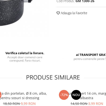
Cod Produs:
GM 1300-26
Adauga la Favorite
Verifica coletul la livrare.
ai TRANSPORT GRA
Accepti doar comenzi care
pentru comenzile peste 
corespund. Fara riscuri.
PRODUSE SIMILARE
ra din portelan, Ø 8 cm, alba,
Farfurie desert 14 cm, mar
%
-72%
NOU
pentru sosuri si dressing
albastra
18,50 RON
9,99 RON
14,50 RON
3,99 RON