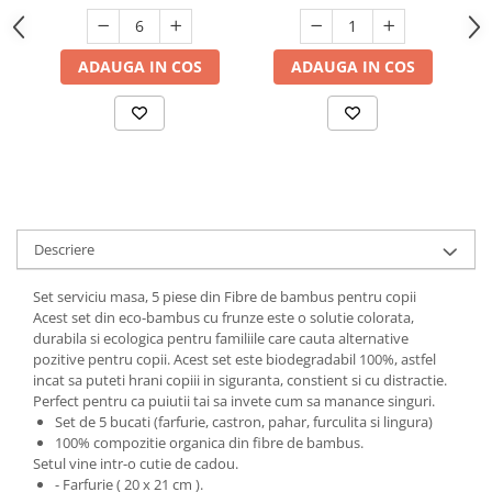
Suporturi si servetele
Suporturi si accesorii de baie
Tacamuri si seturi
Uscatoare de rufe
ADAUGA IN COS
ADAUGA IN COS
Taietoare manuale
Tavi copt
Termosuri si cani termos
Tigai si seturi
Tirbusoane si dopuri
Descriere
Tocatoare de bucatarie
Set serviciu masa, 5 piese din Fibre de bambus pentru copii
Ustensile ornare prajituri
Acest set din eco-bambus cu frunze este o solutie colorata,
Vaze si boluri decorative
durabila si ecologica pentru familiile care cauta alternative
pozitive pentru copii. Acest set este biodegradabil 100%, astfel
Vesela unica folosinta
incat sa puteti hrani copiii in siguranta, constient si cu distractie.
Perfect pentru ca puiutii tai sa invete cum sa manance singuri.
Set de 5 bucati (farfurie, castron, pahar, furculita si lingura)
100% compozitie organica din fibre de bambus.
Setul vine intr-o cutie de cadou.
- Farfurie ( 20 x 21 cm ).