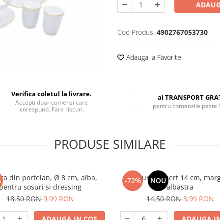
ADAUG
Cod Produs:
4902767053730
Adauga la Favorite
Verifica coletul la livrare.
ai TRANSPORT GRA
Accepti doar comenzi care
pentru comenzile peste 
corespund. Fara riscuri.
PRODUSE SIMILARE
ra din portelan, Ø 8 cm, alba,
Farfurie desert 14 cm, mar
%
-72%
NOU
pentru sosuri si dressing
albastra
18,50 RON
9,99 RON
14,50 RON
3,99 RON
ADAUGA IN COS
ADAUGA IN