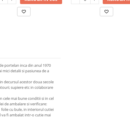
 portelan inca din anul 1970
i mici detalii si pasiunea de a
 in decursul acestor doua secole
latouri; supiere etc in colaborare
 cele mai bune conditii si in cel
i de ambalare si verificare:
olie cu bule, in interiorul cutiei
 va fi ambalat intr-o cutie mai