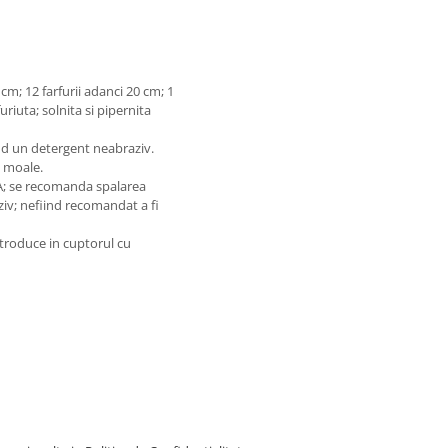
 cm; 12 farfurii adanci 20 cm; 1
uriuta; solnita si pipernita
ind un detergent neabraziv.
l moale.
NA; se recomanda spalarea
iv; nefiind recomandat a fi
troduce in cuptorul cu