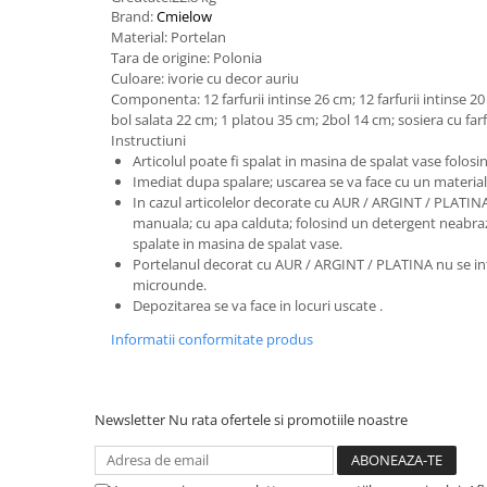
Brand:
Cmielow
Suporturi si servetele
Suporturi si accesorii de baie
Material: Portelan
Tara de origine: Polonia
Tacamuri si seturi
Uscatoare de rufe
Culoare: ivorie cu decor auriu
Taietoare manuale
Componenta: 12 farfurii intinse 26 cm; 12 farfurii intinse 20
bol salata 22 cm; 1 platou 35 cm; 2bol 14 cm; sosiera cu farf
Tavi copt
Instructiuni
Termosuri si cani termos
Articolul poate fi spalat in masina de spalat vase folos
Imediat dupa spalare; uscarea se va face cu un materia
Tigai si seturi
In cazul articolelor decorate cu AUR / ARGINT / PLATI
manuala; cu apa calduta; folosind un detergent neabraz
Tirbusoane si dopuri
spalate in masina de spalat vase.
Tocatoare de bucatarie
Portelanul decorat cu AUR / ARGINT / PLATINA nu se in
microunde.
Ustensile ornare prajituri
Depozitarea se va face in locuri uscate .
Vaze si boluri decorative
Informatii conformitate produs
Vesela unica folosinta
Newsletter
Nu rata ofertele si promotiile noastre