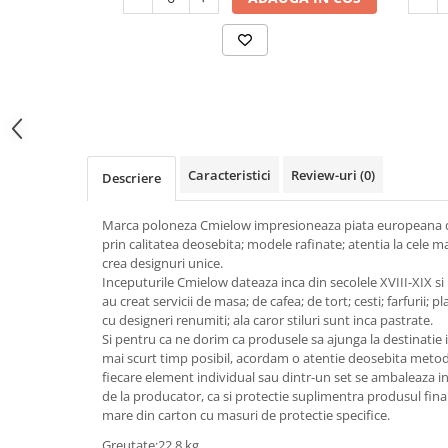
Odorizant toaleta
Oliviere
Organizare si depozitare
Paie si decoratiuni cocktail
Perii Wc
Pensule, spatule si teluri bucatarie
Saci Menajeri
Platouri si tavi servire
Silicon, spume si solutii tehnice
Polonice, linguri si clesti de
bucatarie
Solutie curatat covoare
Caracteristici
Review-uri
(0)
Descriere
Prese si storcatoare manuale
Solutii anticalcar
Rasnite si dozatoare condimente
Solutii curatare pete
Marca poloneza Cmielow impresioneaza piata europeana de
prin calitatea deosebita; modele rafinate; atentia la cele ma
Razatori si accesorii
Solutii curatat geamuri
crea designuri unice.
Inceputurile Cmielow dateaza inca din secolele XVIII-XIX si
Scurgator vase
Solutii desfundat tevi
au creat servicii de masa; de cafea; de tort; cesti; farfurii; p
Servicii de masa
Solutii dezinfectante
cu designeri renumiti; ala caror stiluri sunt inca pastrate.
Si pentru ca ne dorim ca produsele sa ajunga la destinatie in
Seturi ustensile pentru bucatarie
Solutii intretinere textile
mai scurt timp posibil, acordam o atentie deosebita metode
fiecare element individual sau dintr-un set se ambaleaza in f
Site bucatarie
Solutii suprafete baie
de la producator, ca si protectie suplimentra produsul final
Strecuratori
Solutii suprafete bucatarie
mare din carton cu masuri de protectie specifice.
Suport tacamuri
Spalare si intretinere rufe
Greutate:22.8
kg