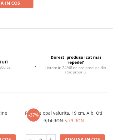
A IN COS
Doresti produsul cat mai
TUIT
repede?
500 Lei
Livram in 24/48 de ore produse din
stoc propriu.
gine
Farfurie opal valurita, 19 cm, Alb, Oti
Farfurie porte
-37%
-25%
gama S
9,14 RON
5,79 RON
14,
 COS
ADAUGA IN COS