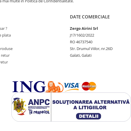
 mai multe in Politica de Confidentialitate.
DATE COMERCIALE
ar ?
Zergo Airini Srl
 plata
J17/1602/2022
RO 46737540
produse
Str. Drumul Viilor, nr.26D
 retur
Galati, Galati
retur