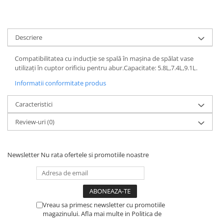
Suporturi si servetele
Suporturi si accesorii de baie
Tacamuri si seturi
Uscatoare de rufe
Descriere
Taietoare manuale
Tavi copt
Compatibilitatea cu inducție se spală în mașina de spălat vase
utilizați în cuptor orificiu pentru abur.Capacitate: 5.8L,7.4L,9.1L.
Termosuri si cani termos
Informatii conformitate produs
Tigai si seturi
Tirbusoane si dopuri
Caracteristici
Tocatoare de bucatarie
Review-uri
(0)
Ustensile ornare prajituri
Vaze si boluri decorative
Newsletter
Nu rata ofertele si promotiile noastre
Vesela unica folosinta
Vreau sa primesc newsletter cu promotiile
magazinului. Afla mai multe in Politica de