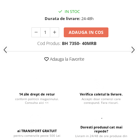
Suporturi si servetele
Suporturi si accesorii de baie
IN STOC
Tacamuri si seturi
Uscatoare de rufe
Durata de livrare:
24-48h
Taietoare manuale
ADAUGA IN COS
Tavi copt
Cod Produs:
BH 7350- 40MRB
Termosuri si cani termos
Tigai si seturi
Adauga la Favorite
Tirbusoane si dopuri
Tocatoare de bucatarie
Ustensile ornare prajituri
Vaze si boluri decorative
14 zile drept de retur
Verifica coletul la livrare.
conform politicii magazinului.
Accepti doar comenzi care
Vesela unica folosinta
Consulta aici <<
corespund. Fara riscuri.
Doresti produsul cat mai
ai TRANSPORT GRATUIT
repede?
pentru comenzile peste 500 Lei
Livram in 24/48 de ore produse din