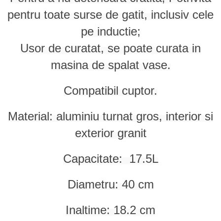
Odorizant toaleta
Oliviere
pentru toate surse de gatit, inclusiv cele
Organizare si depozitare
Paie si decoratiuni cocktail
pe inductie;
Perii Wc
Pensule, spatule si teluri bucatarie
Usor de curatat, se poate curata in
Saci Menajeri
Platouri si tavi servire
masina de spalat vase.
Silicon, spume si solutii tehnice
Polonice, linguri si clesti de
bucatarie
Solutie curatat covoare
Compatibil cuptor.
Prese si storcatoare manuale
Solutii anticalcar
Rasnite si dozatoare condimente
Solutii curatare pete
Material: aluminiu turnat gros, interior si
Razatori si accesorii
Solutii curatat geamuri
exterior granit
Scurgator vase
Solutii desfundat tevi
Servicii de masa
Capacitate: 17.5L
Solutii dezinfectante
Seturi ustensile pentru bucatarie
Solutii intretinere textile
Diametru: 40 cm
Site bucatarie
Solutii suprafete baie
Strecuratori
Solutii suprafete bucatarie
Inaltime: 18.2 cm
Suport tacamuri
Spalare si intretinere rufe