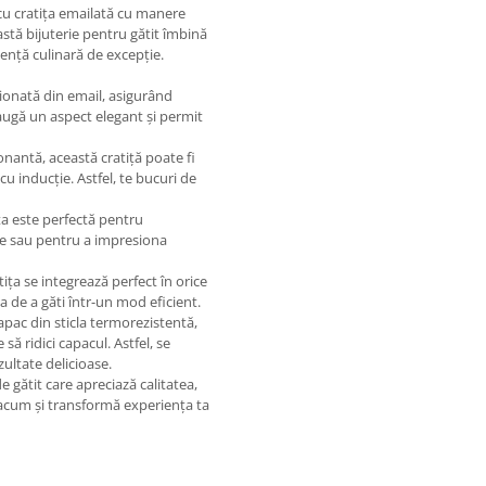
 cu cratița emailată cu manere
stă bijuterie pentru gătit îmbină
ență culinară de excepție.
ionată din email, asigurând
augă un aspect elegant și permit
nantă, această cratiță poate fi
 cu inducție. Astfel, te bucuri de
ița este perfectă pentru
ie sau pentru a impresiona
ța se integrează perfect în orice
a de a găti într-un mod eficient.
apac din sticla termorezistentă,
ă ridici capacul. Astfel, se
ultate delicioase.
e gătit care apreciază calitatea,
 acum și transformă experiența ta