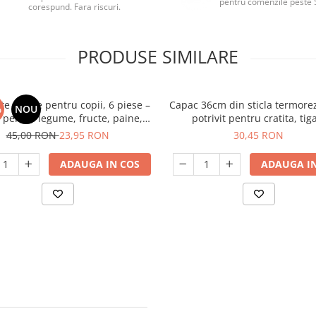
pentru comenzile peste 
corespund. Fara riscuri.
PRODUSE SIMILARE
ite sigure pentru copii, 6 piese –
Capac 36cm din sticla termorez
%
NOU
e pentru legume, fructe, paine,
potrivit pentru cratita, tig
e, prajituri – maner ergonomic,
45,00 RON
23,95 RON
30,45 RON
i ondulate, din plastic durabil
ADAUGA IN COS
ADAUGA IN