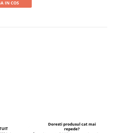
A IN COS
Doresti produsul cat mai
TUIT
repede?