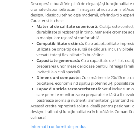
Descoperă o bucătărie plină de eleganță și funcționalitate
Suporturi si servetele
Suporturi si accesorii de baie
cromate disponibilă acum în magazinul nostru online! Acea
designul clasic cu tehnologia modernă, oferindu-ți o experi
Tacamuri si seturi
Uscatoare de rufe
Caracteristici cheie:
Taietoare manuale
Material de calitate superioară:
Cratița este confecț
durabilitate și rezistență în timp. Manerele cromate ad
Tavi copt
o manipulare ușoară și confortabilă.
Compatibilitate extinsă:
Cu o adaptabilitate impresio
Termosuri si cani termos
utilizată pe orice tip de sursă de căldură, inclusiv plitele
Tigai si seturi
versatilitate și flexibilitate în bucătărie.
Capacitate generoasă:
Cu o capacitate de 4 litri, crat
Tirbusoane si dopuri
prepararea unor mese delicioase pentru întreaga famil
Tocatoare de bucatarie
invitații la o cină specială.
Dimensiuni compacte:
Cu o mărime de 20x13cm, crati
Ustensile ornare prajituri
bucătărie, economisind spațiu și oferindu-ți posibilitate
Capac din sticla termorezistentă:
Setul include un c
Vaze si boluri decorative
care permite monitorizarea preparatelor fără a fi nevoie s
Vesela unica folosinta
păstrează aroma și nutrienții alimentelor, garantând rez
Această cratiță reprezintă soluția ideală pentru pasionații d
designul rafinat și funcționalitatea în bucătărie. Comandă
culinară!
Informatii conformitate produs