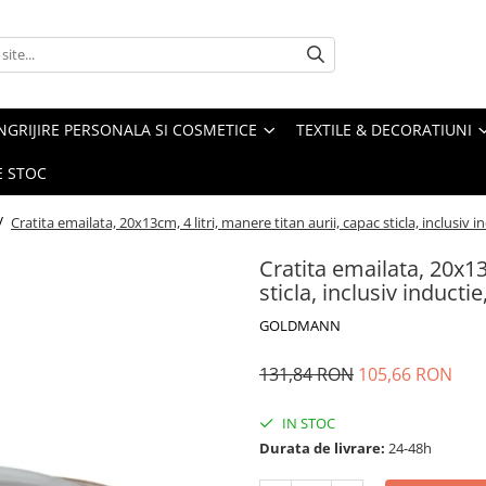
NGRIJIRE PERSONALA SI COSMETICE
TEXTILE & DECORATIUNI
E STOC
 /
Cratita emailata, 20x13cm, 4 litri, manere titan aurii, capac sticla, inclusiv
Cratita emailata, 20x13
sticla, inclusiv induct
GOLDMANN
131,84 RON
105,66 RON
IN STOC
Durata de livrare:
24-48h