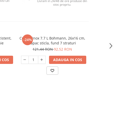
500 Lei
Livram in 24/48 de ore produse din
stoc propriu.
istent,
Cratita inox 7.7 L Bohmann, 26x16 cm,
Capac 32cm d
-24%
aie
capac sticla, fund 7 straturi
potrivit
121,44 RON
92,52 RON
 COS
ADAUGA IN COS