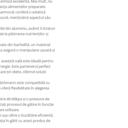
 termică excelentă. Mai mult, nu
anța alimentelor preparate.
marmorat conferă o estetică
i uzură, menținând aspectul său
id din aluminiu, având 3 straturi
ie la păstrarea nutrienților și
ate din bachelită, un material
ta asigură o manipulare ușoară și
, această oală este ideală pentru
ergie. Este partenerul perfect
are țin diete, oferind soluții
Bohmann este compatibilă cu
ă oferă flexibilitate în alegerea
ntre 40-60kpa și o presiune de
ați procesul de gătire în funcție
re utilizare.
ușa către o bucătărie eficientă,
ția în gătit cu acest produs de