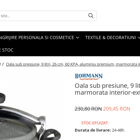
NGRIJIRE PERSONALA SI COSMETICE
TEXTILE & DECORATIUNI
E STOC
e /
Oala sub presiune, 9 litri, 26 cm, 60 KPA, aluminiu premium, marmorata i
Oala sub presiune, 9 l
marmorata interior-ex
230,80 RON
209,45 RON
STOC EPUIZAT
Durata de livrare:
24-48h