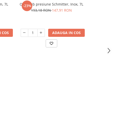
m, 7L
Oala sub presiune Schmitter, Inox, 7L
Oala sub pr
-23%
-9%
sticla, Ro
193,18 RON
147,91 RON
325,
 COS
ADAUGA IN COS