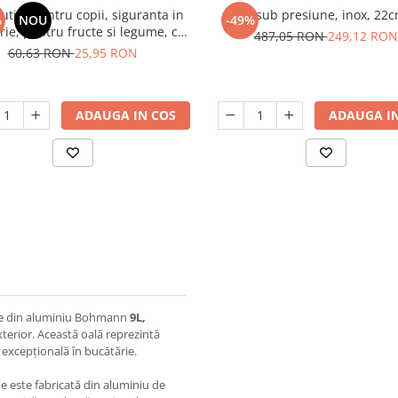
cutite pentru copii, siguranta in
Oala sub presiune, inox, 22c
%
NOU
-49%
rie, pentru fructe si legume, cu
487,05 RON
249,12 RON
it din lemn antitaiere, model
60,63 RON
25,95 RON
Dinozaur
ADAUGA IN COS
ADAUGA IN
ne din aluminiu Bohmann
9L,
exterior. Această oală reprezintă
excepțională în bucătărie.
 este fabricată din aluminiu de