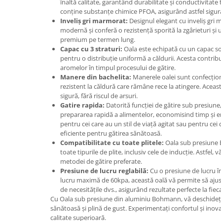
înaltă calitate, garantând durabilitate și conductivitate
Suporturi si servetele
conține substanțe chimice PFOA, asigurând astfel sigur
Suporturi si accesorii de baie
Inveliș gri marmorat:
Designul elegant cu inveliș gri 
Tacamuri si seturi
Uscatoare de rufe
modernă și conferă o rezistență sporită la zgârieturi ș
premium pe termen lung.
Taietoare manuale
Capac cu 3 straturi:
Oala este echipată cu un capac sol
Tavi copt
pentru o distribuție uniformă a căldurii. Acesta contribu
aromelor în timpul procesului de gătire.
Termosuri si cani termos
Manere din bachelita:
Manerele oalei sunt confecțion
rezistent la căldură care rămâne rece la atingere. Aceas
Tigai si seturi
sigură, fără riscul de arsuri.
Tirbusoane si dopuri
Gatire rapida:
Datorită funcției de gătire sub presiune
prepararea rapidă a alimentelor, economisind timp și en
Tocatoare de bucatarie
pentru cei care au un stil de viață agitat sau pentru cei c
eficiente pentru gătirea sănătoasă.
Ustensile ornare prajituri
Compatibilitate cu toate plitele:
Oala sub presiune 
Vaze si boluri decorative
toate tipurile de plite, inclusiv cele de inducție. Astfel, v
metodei de gătire preferate.
Vesela unica folosinta
Presiune de lucru reglabilă:
Cu o presiune de lucru î
lucru maximă de 60kpa, această oală vă permite să ajust
de necesitățile dvs., asigurând rezultate perfecte la fieca
Cu Oala sub presiune din aluminiu Bohmann, vă deschideți 
sănătoasă și plină de gust. Experimentați confortul și inova
calitate superioară.