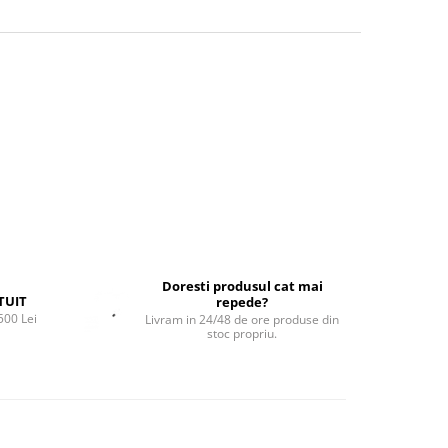
Doresti produsul cat mai
TUIT
repede?
500 Lei
Livram in 24/48 de ore produse din
stoc propriu.