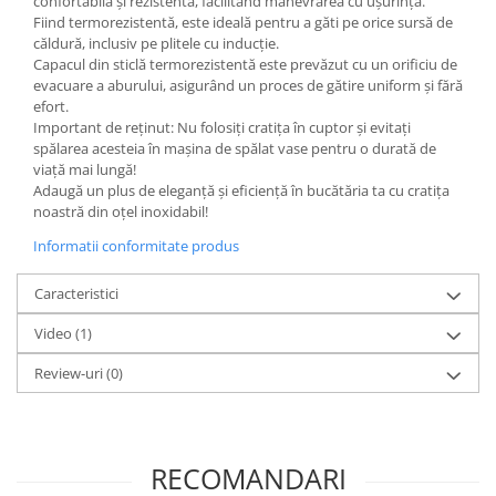
confortabilă și rezistentă, facilitând manevrarea cu ușurință.
Fiind termorezistentă, este ideală pentru a găti pe orice sursă de
căldură, inclusiv pe plitele cu inducție.
Capacul din sticlă termorezistentă este prevăzut cu un orificiu de
evacuare a aburului, asigurând un proces de gătire uniform și fără
efort.
Important de reținut: Nu folosiți cratița în cuptor și evitați
spălarea acesteia în mașina de spălat vase pentru o durată de
viață mai lungă!
Adaugă un plus de eleganță și eficiență în bucătăria ta cu cratița
noastră din oțel inoxidabil!
Informatii conformitate produs
Caracteristici
Video
(1)
Review-uri
(0)
RECOMANDARI