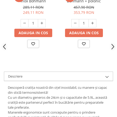
inox Bohmann
Bohmann + polonic
Suporturi si servetele
Suporturi si accesorii de baie
289,11 RON
457,90 RON
249,11 RON
353,79 RON
Tacamuri si seturi
Uscatoare de rufe
Taietoare manuale
Tavi copt
ADAUGA IN COS
ADAUGA IN COS
Termosuri si cani termos
Tigai si seturi
Tirbusoane si dopuri
Tocatoare de bucatarie
Ustensile ornare prajituri
Descriere
Vaze si boluri decorative
Vesela unica folosinta
Descoperă cratița noastră din oțel inoxidabil, cu manere și capac
din sticlă termorezistentă!
Cu un diametru generos de 24cm și o capacitate de 5.9L, această
cratiță este partenerul perfect în bucătărie pentru preparatele
tale preferate.
Manerele ergonomice sunt concepute pentru o prindere