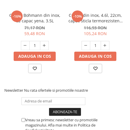
Cratita Bohmann din inox,
Cratita din inox, 4.6l, 22cm,
-16%
-10%
cu capac yena, 3.5L
capac sticla termorezistent,
inclusiv inductie, Bohmann,
71,17 RON
116,93 RON
Rosie
59,48 RON
105,24 RON
ADAUGA IN COS
ADAUGA IN COS
Newsletter
Nu rata ofertele si promotiile noastre
Vreau sa primesc newsletter cu promotiile
magazinului. Afla mai multe in Politica de