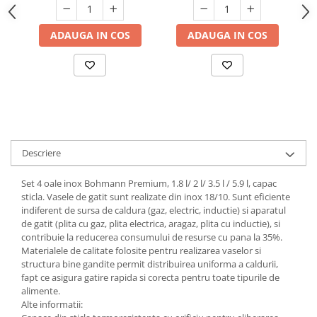
margini ondulate, din
plastic durabil
Suporturi si servetele
Suporturi si accesorii de baie
ADAUGA IN COS
ADAUGA IN COS
Tacamuri si seturi
Uscatoare de rufe
Taietoare manuale
Tavi copt
Termosuri si cani termos
Tigai si seturi
Tirbusoane si dopuri
Descriere
Tocatoare de bucatarie
Set 4 oale inox Bohmann Premium, 1.8 l/ 2 l/ 3.5 l / 5.9 l, capac
Ustensile ornare prajituri
sticla. Vasele de gatit sunt realizate din inox 18/10. Sunt eficiente
indiferent de sursa de caldura (gaz, electric, inductie) si aparatul
Vaze si boluri decorative
de gatit (plita cu gaz, plita electrica, aragaz, plita cu inductie), si
Vesela unica folosinta
contribuie la reducerea consumului de resurse cu pana la 35%.
Materialele de calitate folosite pentru realizarea vaselor si
structura bine gandite permit distribuirea uniforma a caldurii,
fapt ce asigura gatire rapida si corecta pentru toate tipurile de
alimente.
Alte informatii: