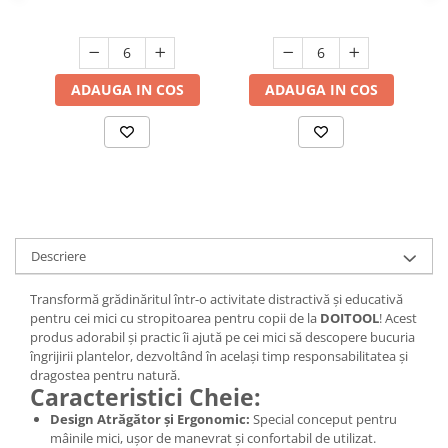
(
Suporturi si servetele
Suporturi si accesorii de baie
Tacamuri si seturi
Uscatoare de rufe
Taietoare manuale
ADAUGA IN COS
ADAUGA IN COS
Tavi copt
Termosuri si cani termos
Tigai si seturi
Tirbusoane si dopuri
Tocatoare de bucatarie
Descriere
Ustensile ornare prajituri
Transformă grădinăritul într-o activitate distractivă și educativă
Vaze si boluri decorative
pentru cei mici cu stropitoarea pentru copii de la
DOITOOL
! Acest
Vesela unica folosinta
produs adorabil și practic îi ajută pe cei mici să descopere bucuria
îngrijirii plantelor, dezvoltând în același timp responsabilitatea și
dragostea pentru natură.
Caracteristici Cheie:
Design Atrăgător și Ergonomic:
Special conceput pentru
mâinile mici, ușor de manevrat și confortabil de utilizat.