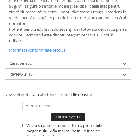
fețe de pernă (65 × 65 cm) cu fermoar. Materialul ultra-fin, de
90 g/m², asigură o senzație moale și aerisită, ideală atât pentru
zile călduroase, cât și pentru nopți răcoroase. Designul modern în
verde mentă adaugă un plus de frumusețe și prospețime oricărui
dormitor.
Potrivit pentru adulti și adolescenți, dar totodată delicat cu pielea
copiilor. Fermoarul este discret integrat pentru ușurință în
utilizare.
Informatii conformitate produs
Caracteristici
Review-uri
(0)
Newsletter
Nu rata ofertele si promotiile noastre
Vreau sa primesc newsletter cu promotiile
magazinului. Afla mai multe in Politica de