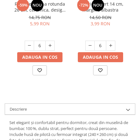
Farfurie intinsa rotunda
Farfurie desert 14 cm,
-59%
NOU
-72%
NOU
Suporturi si servetele
Suporturi si accesorii de baie
26 cm, ceramica, design
margine albastra
F
modern, rezistenta, usor
Tacamuri si seturi
14,75 RON
14,50 RON
Uscatoare de rufe
de curatat
EN
5,99 RON
3,99 RON
Taietoare manuale
Al
(
Tavi copt
Termosuri si cani termos
Tigai si seturi
ADAUGA IN COS
ADAUGA IN COS
Tirbusoane si dopuri
Tocatoare de bucatarie
Ustensile ornare prajituri
Vaze si boluri decorative
Vesela unica folosinta
Descriere
Set elegant și confortabil pentru dormitor, creat din muselină de
bumbac 100 %, dublu strat, perfect pentru două persoane.
Include husă de pilotă cu fermoar integrat (240 × 260 cm) și două