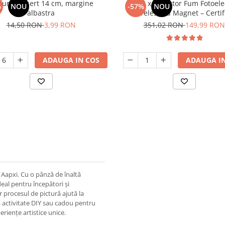
furie desert 14 cm, margine
Set 4 x Detector Fum Fotoele
%
NOU
-57%
NOU
albastra
Wireless cu Magnet – Certif
EN14604, Baterie 10 Ani, Alarm
14,50 RON
3,99 RON
351,02 RON
149,99 RON
Vernetzbar (Vernetzbare) – S
Siguranță Casă
ADAUGA IN COS
ADAUGA IN
Aapxi. Cu o pânză de înaltă
ideal pentru începători și
r procesul de pictură ajută la
ca activitate DIY sau cadou pentru
riențe artistice unice.