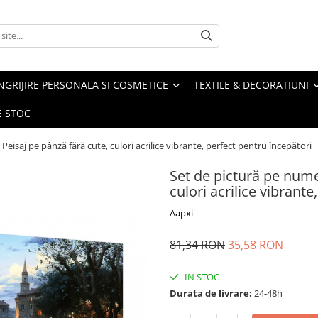
NGRIJIRE PERSONALA SI COSMETICE
TEXTILE & DECORATIUNI
E STOC
eisaj pe pânză fără cute, culori acrilice vibrante, perfect pentru începători
Set de pictură pe nume
culori acrilice vibrante
Aapxi
81,34 RON
35,58 RON
IN STOC
Durata de livrare:
24-48h