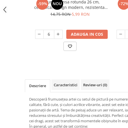
Farfurie intinsa rotunda 26 cm,
Far
Odorizant toaleta
-59%
NOU
-72
Oliviere
ceramica, design modern, rezistenta,
Organizare si depozitare
usor de curatat
Paie si decoratiuni cocktail
14,75 RON
5,99 RON
Perii Wc
Pensule, spatule si teluri bucatarie
Saci Menajeri
Platouri si tavi servire
ADAUGA IN COS
Silicon, spume si solutii tehnice
Polonice, linguri si clesti de
bucatarie
Solutie curatat covoare
Prese si storcatoare manuale
Solutii anticalcar
Rasnite si dozatoare condimente
Solutii curatare pete
Razatori si accesorii
Solutii curatat geamuri
Scurgator vase
Solutii desfundat tevi
Caracteristici
Review-uri
(0)
Descriere
Servicii de masa
Solutii dezinfectante
Seturi ustensile pentru bucatarie
Descoperă frumusețea artei cu setul de pictură pe numere 
Solutii intretinere textile
calitate, fără cute, și culori acrilice vibrante, acest set este 
Site bucatarie
Solutii suprafete baie
pasionații de artă. Tema de peisaj aduce un aer relaxant, ia
reducerea stresului și îmbunătățirea creativității. Perfect 
Strecuratori
Solutii suprafete bucatarie
cei dragi, acest set transformă momentele obișnuite în expe
Suport tacamuri
Spalare si intretinere rufe
În general, un astfel de set conține: