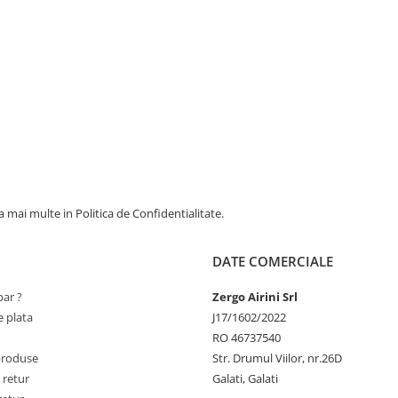
 mai multe in Politica de Confidentialitate.
DATE COMERCIALE
ar ?
Zergo Airini Srl
 plata
J17/1602/2022
RO 46737540
produse
Str. Drumul Viilor, nr.26D
 retur
Galati, Galati