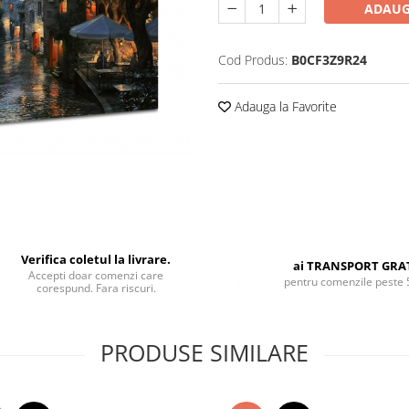
ADAUG
Cod Produs:
B0CF3Z9R24
Adauga la Favorite
Verifica coletul la livrare.
ai TRANSPORT GRA
Accepti doar comenzi care
pentru comenzile peste 
corespund. Fara riscuri.
PRODUSE SIMILARE