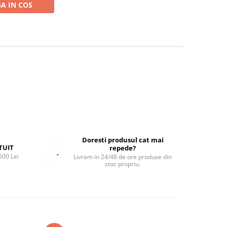
A IN COS
Doresti produsul cat mai
TUIT
repede?
500 Lei
Livram in 24/48 de ore produse din
stoc propriu.