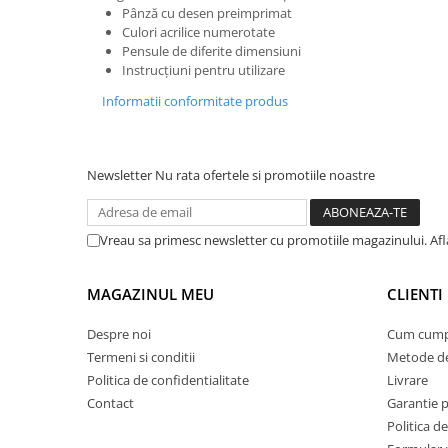
Pânză cu desen preimprimat
Suporturi si servetele
Suporturi si accesorii de baie
Culori acrilice numerotate
Pensule de diferite dimensiuni
Tacamuri si seturi
Uscatoare de rufe
Instrucțiuni pentru utilizare
Taietoare manuale
Informatii conformitate produs
Tavi copt
Termosuri si cani termos
Newsletter
Nu rata ofertele si promotiile noastre
Tigai si seturi
Tirbusoane si dopuri
Tocatoare de bucatarie
Vreau sa primesc newsletter cu promotiile magazinului. Afla
Ustensile ornare prajituri
MAGAZINUL MEU
CLIENTI
Vaze si boluri decorative
Vesela unica folosinta
Despre noi
Cum cump
Termeni si conditii
Metode de
Politica de confidentialitate
Livrare
Contact
Garantie 
Politica de