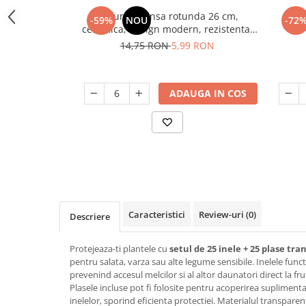
Odorizant toaleta
Oliviere
Farfurie intinsa rotunda 26 cm,
Far
-59%
NOU
-72
Organizare si depozitare
ceramica, design modern, rezistenta,
Paie si decoratiuni cocktail
usor de curatat
14,75 RON
5,99 RON
Perii Wc
Pensule, spatule si teluri bucatarie
Saci Menajeri
Platouri si tavi servire
Silicon, spume si solutii tehnice
ADAUGA IN COS
Polonice, linguri si clesti de
bucatarie
Solutie curatat covoare
Prese si storcatoare manuale
Solutii anticalcar
Rasnite si dozatoare condimente
Solutii curatare pete
Razatori si accesorii
Solutii curatat geamuri
Scurgator vase
Solutii desfundat tevi
Caracteristici
Review-uri
(0)
Servicii de masa
Solutii dezinfectante
Descriere
Seturi ustensile pentru bucatarie
Solutii intretinere textile
Protejeaza-ti plantele cu
setul de 25 inele + 25 plase t
Site bucatarie
Solutii suprafete baie
pentru salata, varza sau alte legume sensibile. Inelele funct
prevenind accesul melcilor si al altor daunatori direct la fru
Strecuratori
Solutii suprafete bucatarie
Plasele incluse pot fi folosite pentru acoperirea supliment
Suport tacamuri
inelelor, sporind eficienta protectiei. Materialul transpare
Spalare si intretinere rufe