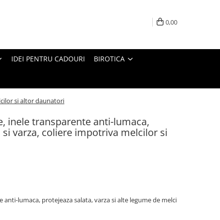
0,00
IDEI PENTRU CADOURI
BIROTICA
cilor si altor daunatori
e, inele transparente anti-lumaca,
 si varza, coliere impotriva melcilor si
e anti-lumaca, protejeaza salata, varza si alte legume de melci