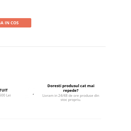
A IN COS
Doresti produsul cat mai
TUIT
repede?
500 Lei
Livram in 24/48 de ore produse din
stoc propriu.