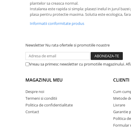
plantelor sa creasca normal.
Suporturi si servetele
Suporturi si accesorii de baie
Instalarea este rapida si simpla: plasezi inelul in jurul bazei
plasa pentru protectie maxima. Solutia este ecologica, fara c
Tacamuri si seturi
Uscatoare de rufe
Informatii conformitate produs
Taietoare manuale
Tavi copt
Termosuri si cani termos
Newsletter
Nu rata ofertele si promotiile noastre
Tigai si seturi
Tirbusoane si dopuri
Vreau sa primesc newsletter cu promotiile magazinului. Afla
Tocatoare de bucatarie
Ustensile ornare prajituri
MAGAZINUL MEU
CLIENTI
Vaze si boluri decorative
Despre noi
Cum cump
Vesela unica folosinta
Termeni si conditii
Metode de
Politica de confidentialitate
Livrare
Contact
Garantie 
Politica de
Formular 