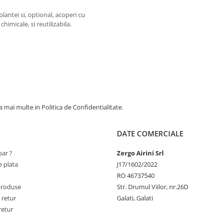
 plantei si, optional, acoperi cu
himicale, si reutilizabila.
 mai multe in Politica de Confidentialitate.
DATE COMERCIALE
ar ?
Zergo Airini Srl
 plata
J17/1602/2022
RO 46737540
produse
Str. Drumul Viilor, nr.26D
 retur
Galati, Galati
retur