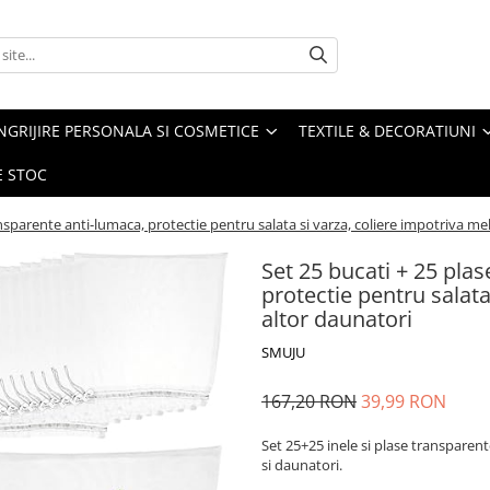
NGRIJIRE PERSONALA SI COSMETICE
TEXTILE & DECORATIUNI
E STOC
ansparente anti-lumaca, protectie pentru salata si varza, coliere impotriva mel
Set 25 bucati + 25 plas
protectie pentru salata
altor daunatori
SMUJU
167,20 RON
39,99 RON
Set 25+25 inele si plase transparent
si daunatori.