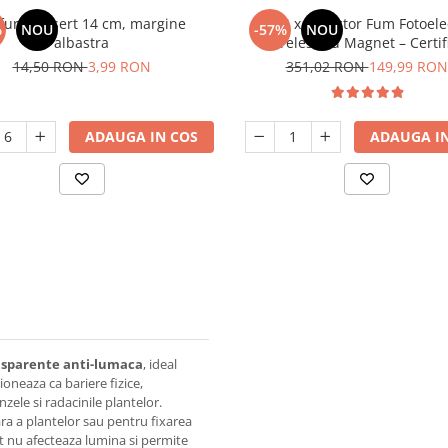
furie desert 14 cm, margine
Set 4 x Detector Fum Fotoele
%
NOU
-57%
NOU
albastra
Wireless cu Magnet – Certif
EN14604, Baterie 10 Ani, Alarm
14,50 RON
3,99 RON
351,02 RON
149,99 RON
Vernetzbar (Vernetzbare) – S
Siguranță Casă
ADAUGA IN COS
ADAUGA IN
ransparente anti-lumaca
, ideal
ioneaza ca bariere fizice,
nzele si radacinile plantelor.
ara a plantelor sau pentru fixarea
nt nu afecteaza lumina si permite