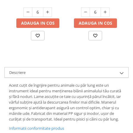
Suporturi si servetele
Suporturi si accesorii de baie
Tacamuri si seturi
Uscatoare de rufe
ADAUGA IN COS
ADAUGA IN COS
Taietoare manuale
Tavi copt
Termosuri si cani termos
Tigai si seturi
Tirbusoane si dopuri
Tocatoare de bucatarie
Descriere
Ustensile ornare prajituri
Acest cuțit de îngrijire pentru animale cu păr lung este un
Vaze si boluri decorative
instrument ideal pentru menținerea blănii animalului tău curată
și fără noduri. Lame ascuțite ce taie cu ușurință părul încâlcit, iar
Vesela unica folosinta
vârful subțire ajută la descurcarea firelor mai dificile. Manerul
ergonomic și antiderapant asigură un control optim, chiar și cu
mâinile ude. Fabricat din material PP sigur și inodor, ușor de
curățat și de transportat. Ideal pentru pisici și câini cu păr lung.
Informatii conformitate produs