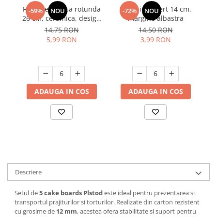
Farfurie intinsa rotunda
Farfurie desert 14 cm,
F
-59%
NOU
-72%
NOU
Suporturi si servetele
Suporturi si accesorii de baie
26 cm, ceramica, design
margine albastra
Tacamuri si seturi
Uscatoare de rufe
modern, rezistenta, usor
14,75 RON
14,50 RON
de curatat
5,99 RON
3,99 RON
Taietoare manuale
Tavi copt
Termosuri si cani termos
Tigai si seturi
ADAUGA IN COS
ADAUGA IN COS
Tirbusoane si dopuri
Tocatoare de bucatarie
Ustensile ornare prajituri
Vaze si boluri decorative
Vesela unica folosinta
Descriere
Setul de
5 cake boards Plstod
este ideal pentru prezentarea si
transportul prajiturilor si torturilor. Realizate din carton rezistent
cu grosime de
12 mm
, acestea ofera stabilitate si suport pentru