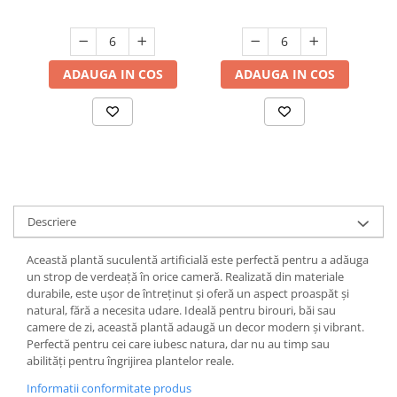
(
Suporturi si servetele
Suporturi si accesorii de baie
Tacamuri si seturi
Uscatoare de rufe
ADAUGA IN COS
ADAUGA IN COS
Taietoare manuale
Tavi copt
Termosuri si cani termos
Tigai si seturi
Tirbusoane si dopuri
Tocatoare de bucatarie
Descriere
Ustensile ornare prajituri
Această plantă suculentă artificială este perfectă pentru a adăuga
Vaze si boluri decorative
un strop de verdeață în orice cameră. Realizată din materiale
durabile, este ușor de întreținut și oferă un aspect proaspăt și
Vesela unica folosinta
natural, fără a necesita udare. Ideală pentru birouri, băi sau
camere de zi, această plantă adaugă un decor modern și vibrant.
Perfectă pentru cei care iubesc natura, dar nu au timp sau
abilități pentru îngrijirea plantelor reale.
Informatii conformitate produs