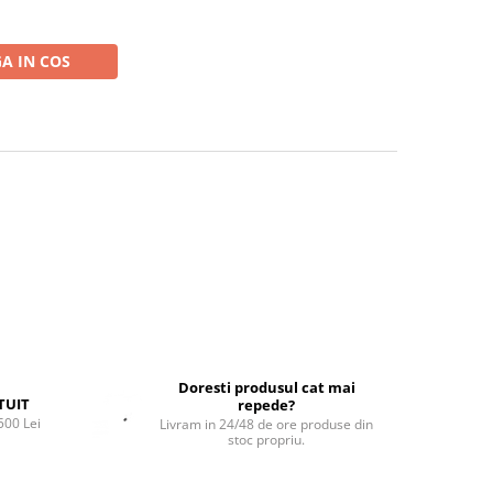
A IN COS
Doresti produsul cat mai
TUIT
repede?
500 Lei
Livram in 24/48 de ore produse din
stoc propriu.