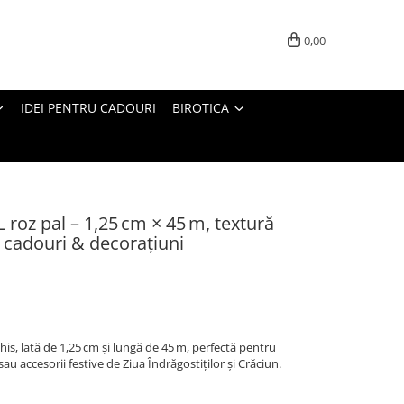
0,00
IDEI PENTRU CADOURI
BIROTICA
 roz pal – 1,25 cm × 45 m, textură
u cadouri & decoraţiuni
his, lată de 1,25 cm şi lungă de 45 m, perfectă pentru
au accesorii festive de Ziua Îndrăgostiţilor şi Crăciun.