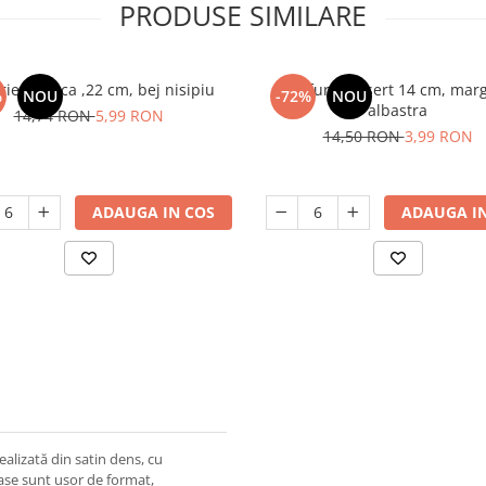
PRODUSE SIMILARE
rie adanca ,22 cm, bej nisipiu
Farfurie desert 14 cm, mar
%
NOU
-72%
NOU
albastra
14,74 RON
5,99 RON
14,50 RON
3,99 RON
ADAUGA IN COS
ADAUGA IN
alizată din satin dens, cu
ase sunt uşor de format,