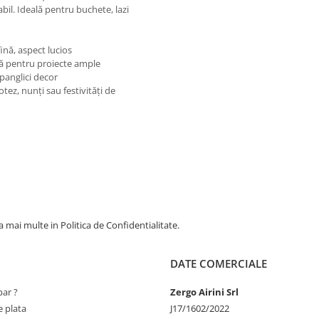
bil. Ideală pentru buchete, lazi
fină, aspect lucios
lă pentru proiecte ample
 panglici decor
ez, nunţi sau festivităţi de
 mai multe in Politica de Confidentialitate.
DATE COMERCIALE
ar ?
Zergo Airini Srl
 plata
J17/1602/2022