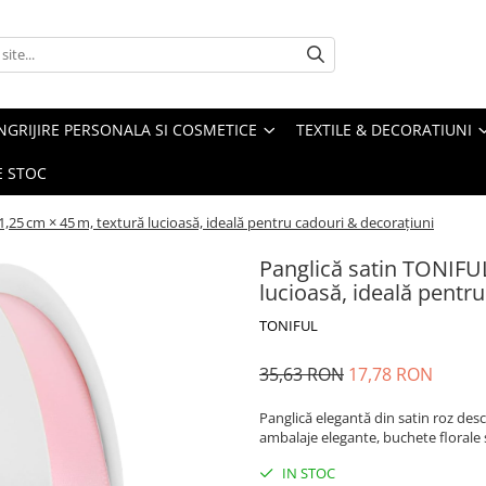
NGRIJIRE PERSONALA SI COSMETICE
TEXTILE & DECORATIUNI
E STOC
1,25 cm × 45 m, textură lucioasă, ideală pentru cadouri & decoraţiuni
Panglică satin TONIFUL
lucioasă, ideală pentr
TONIFUL
35,63 RON
17,78 RON
Panglică elegantă din satin roz desc
ambalaje elegante, buchete florale s
IN STOC