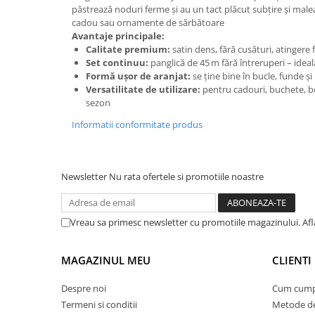
păstrează noduri ferme şi au un tact plăcut subţire şi malea
Suporturi si servetele
Suporturi si accesorii de baie
cadou sau ornamente de sărbătoare
Avantaje principale:
Tacamuri si seturi
Uscatoare de rufe
Calitate premium:
satin dens, fără cusături, atingere 
Taietoare manuale
Set continuu:
panglică de 45 m fără întreruperi – idea
Formă uşor de aranjat:
se ţine bine în bucle, funde şi
Tavi copt
Versatilitate de utilizare:
pentru cadouri, buchete, bot
sezon
Termosuri si cani termos
Informatii conformitate produs
Tigai si seturi
Tirbusoane si dopuri
Tocatoare de bucatarie
Newsletter
Nu rata ofertele si promotiile noastre
Ustensile ornare prajituri
Vaze si boluri decorative
Vreau sa primesc newsletter cu promotiile magazinului. Afla
Vesela unica folosinta
MAGAZINUL MEU
CLIENTI
Despre noi
Cum cump
Termeni si conditii
Metode de