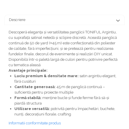
Descriere
Descoperă eleganța și versatilitatea panglicii TONIFUL Argintiu,
cu suprafață satinat netedă și sclipire discretă. Această panglică
continuă de 50 de yard (≈45 m) este confecționată din poliester
de calitate, fără imperfecțiuni, și se pretează pentru realizarea
fundelor finale, decorul de evenimente și realizări DIY unicat.
Disponibilă într-o paletă largă de culori pentru potrivire perfectă
cu tematica aleasă
Avantaje principale:
Luciu premium & densitate mare:
satin argintiu elegant,
fără cusături
Cantitate generoasă:
45 m de panglică continuă –
suficientă pentru proiecte multiple
Formă stabilă:
menține bucle și funde ferme fără să-și
piardă structura
Utilizare versatilă:
potrivită pentru împachetări, buchete,
nunți, decorațiuni florale, crafting
Informatii conformitate produs