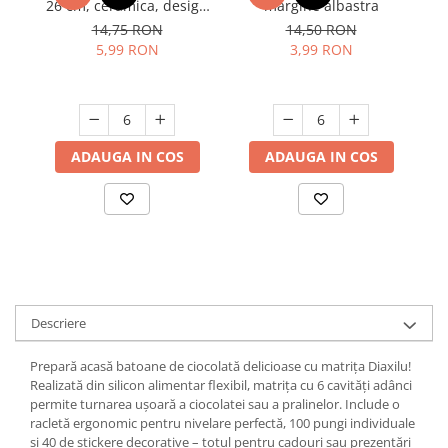
26 cm, ceramica, design
margine albastra
F
Suporturi si servetele
modern, rezistenta, usor
Suporturi si accesorii de baie
14,75 RON
14,50 RON
de curatat
EN
5,99 RON
3,99 RON
Tacamuri si seturi
Uscatoare de rufe
Al
(
Taietoare manuale
Tavi copt
Termosuri si cani termos
ADAUGA IN COS
ADAUGA IN COS
Tigai si seturi
Tirbusoane si dopuri
Tocatoare de bucatarie
Ustensile ornare prajituri
Vaze si boluri decorative
Descriere
Vesela unica folosinta
Prepară acasă batoane de ciocolată delicioase cu matrița Diaxilu!
Realizată din silicon alimentar flexibil, matrița cu 6 cavități adânci
permite turnarea ușoară a ciocolatei sau a pralinelor. Include o
racletă ergonomic pentru nivelare perfectă, 100 pungi individuale
și 40 de stickere decorative – totul pentru cadouri sau prezentări