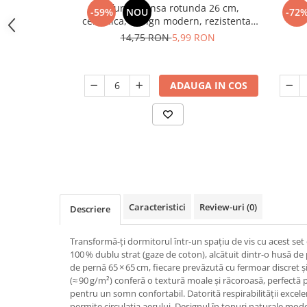
Odorizant toaleta
Farfurie intinsa rotunda 26 cm,
Far
-59%
NOU
-72
Oliviere
ceramica, design modern, rezistenta,
Organizare si depozitare
Paie si decoratiuni cocktail
usor de curatat
14,75 RON
5,99 RON
Perii Wc
Pensule, spatule si teluri bucatarie
Saci Menajeri
Platouri si tavi servire
ADAUGA IN COS
Silicon, spume si solutii tehnice
Polonice, linguri si clesti de
bucatarie
Solutie curatat covoare
Prese si storcatoare manuale
Solutii anticalcar
Rasnite si dozatoare condimente
Solutii curatare pete
Razatori si accesorii
Solutii curatat geamuri
Scurgator vase
Solutii desfundat tevi
Caracteristici
Review-uri
(0)
Descriere
Servicii de masa
Solutii dezinfectante
Seturi ustensile pentru bucatarie
Solutii intretinere textile
Transformă-ți dormitorul într-un spațiu de vis cu acest s
100 % dublu strat (gaze de coton), alcătuit dintr-o husă de 
Site bucatarie
Solutii suprafete baie
de pernă 65 × 65 cm, fiecare prevăzută cu fermoar discret și
(≈ 90 g/m²) conferă o textură moale și răcoroasă, perfectă 
Strecuratori
Solutii suprafete bucatarie
pentru un somn confortabil. Datorită respirabilității excele
Suport tacamuri
Spalare si intretinere rufe
permite circulația aerului. Designul în tonuri naturale mod