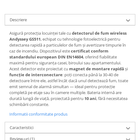
Descriere
Asigură protecția locuinței tale cu
detectorul de fum wireless
Andyssey GS511
, echipat cu tehnologie fotoelectrică pentru
detectarea rapidă a particulelor de fum și avertizare timpurie în
caz de incendiu. Dispozitivul este
certificat conform
standardului european DIN EN14604
, oferind fiabilitate
maximă pentru siguranța casei, biroului sau apartamentului.
Acest detector este proiectat cu
magnet de montare rapidă
și
funcție de interconectare
: poți conecta până la 30-40 de
detectoare între ele, astfel încât dacă unul detectează fum, toate
emit semnal de alarmă simultan — ideal pentru protecție
completă pe etaje sau în camere multiple. Bateria internă are
durată lungă de viață, proiectată pentru
10 ani
, fără necesitatea
schimbării constante.
Informatii conformitate produs
Caracteristici
Review-uri
(1)