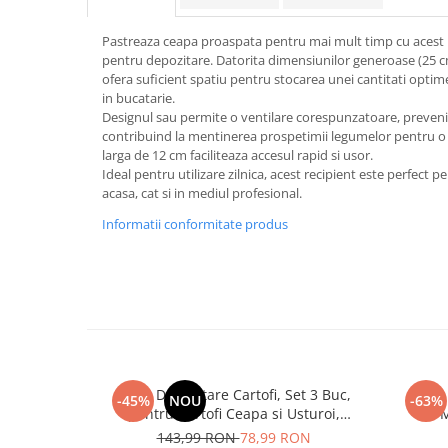
Suporturi si servetele
Suporturi si accesorii de baie
Pastreaza ceapa proaspata pentru mai mult timp cu acest 
Tacamuri si seturi
Uscatoare de rufe
pentru depozitare. Datorita dimensiunilor generoase (25 c
ofera suficient spatiu pentru stocarea unei cantitati optim
Taietoare manuale
in bucatarie.
Tavi copt
Designul sau permite o ventilare corespunzatoare, preven
contribuind la mentinerea prospetimii legumelor pentru o
Termosuri si cani termos
larga de 12 cm faciliteaza accesul rapid si usor.
Ideal pentru utilizare zilnica, acest recipient este perfect p
Tigai si seturi
acasa, cat si in mediul profesional.
Tirbusoane si dopuri
Informatii conformitate produs
Tocatoare de bucatarie
Ustensile ornare prajituri
Vaze si boluri decorative
Vesela unica folosinta
Cutie Depozitare Cartofi, Set 3 Buc,
Carut 
-45%
NOU
-63%
pentru Cartofi Ceapa si Usturoi,
M
Pastreaza Legumele Proaspete Mai Mult
143,99 RON
78,99 RON