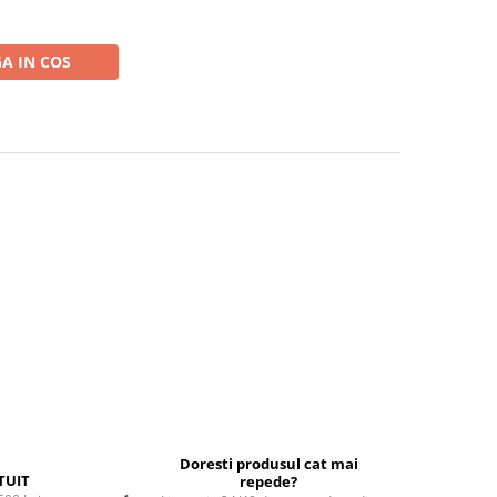
A IN COS
Doresti produsul cat mai
TUIT
repede?