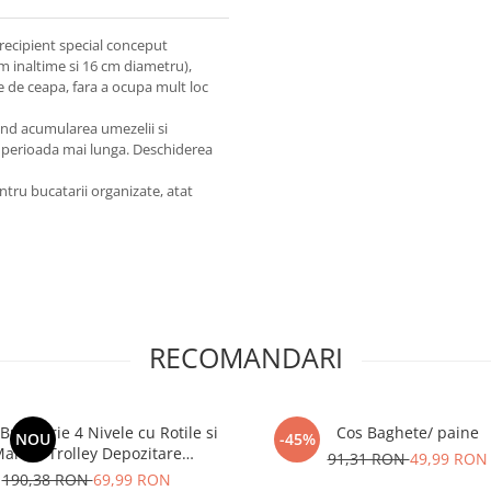
recipient special conceput
m inaltime si 16 cm diametru),
e de ceapa, fara a ocupa mult loc
ind acumularea umezelii si
 perioada mai lunga. Deschiderea
entru bucatarii organizate, atat
RECOMANDARI
Bucatarie 4 Nivele cu Rotile si
Cos Baghete/ paine
NOU
-45%
aner, Trolley Depozitare
91,31 RON
49,99 RON
Multifunctional, Negru
190,38 RON
69,99 RON