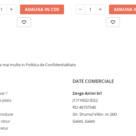
ADAUGA IN COS
ADAUGA I
 mai multe in Politica de Confidentialitate.
DATE COMERCIALE
ar ?
Zergo Airini Srl
 plata
J17/1602/2022
RO 46737540
produse
Str. Drumul Viilor, nr.26D
 retur
Galati, Galati
retur