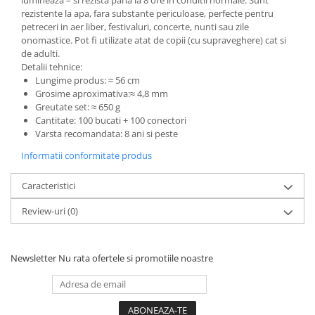
lumineaza – si rezista pana la 8 ore in conditii normale. Sunt
rezistente la apa, fara substante periculoase, perfecte pentru
petreceri in aer liber, festivaluri, concerte, nunti sau zile
onomastice. Pot fi utilizate atat de copii (cu supraveghere) cat si
de adulti.
Detalii tehnice:
Lungime produs: ≈ 56 cm
Grosime aproximativa:≈ 4,8 mm
Greutate set: ≈ 650 g
Cantitate: 100 bucati + 100 conectori
Varsta recomandata: 8 ani si peste
Informatii conformitate produs
Caracteristici
Review-uri
(0)
Newsletter
Nu rata ofertele si promotiile noastre