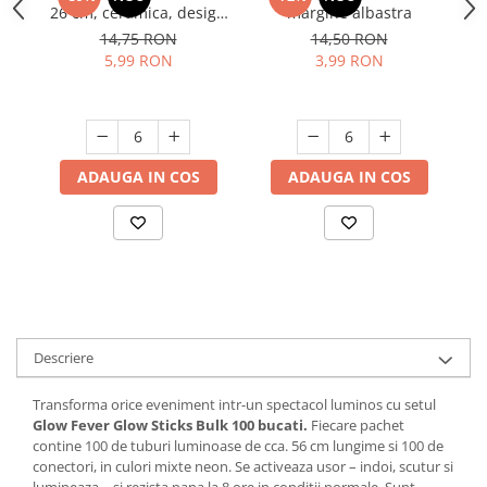
26 cm, ceramica, design
margine albastra
Suporturi si servetele
Suporturi si accesorii de baie
modern, rezistenta, usor
14,75 RON
14,50 RON
de curatat
Tacamuri si seturi
Uscatoare de rufe
5,99 RON
3,99 RON
Taietoare manuale
Tavi copt
Termosuri si cani termos
ADAUGA IN COS
ADAUGA IN COS
Tigai si seturi
Tirbusoane si dopuri
Tocatoare de bucatarie
Ustensile ornare prajituri
Vaze si boluri decorative
Descriere
Vesela unica folosinta
Transforma orice eveniment intr-un spectacol luminos cu setul
Glow Fever Glow Sticks Bulk 100 bucati.
Fiecare pachet
contine 100 de tuburi luminoase de cca. 56 cm lungime si 100 de
conectori, in culori mixte neon. Se activeaza usor – indoi, scutur si