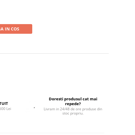
A IN COS
Doresti produsul cat mai
TUIT
repede?
500 Lei
Livram in 24/48 de ore produse din
stoc propriu.