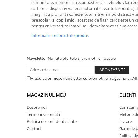
comunicare, memorie si recunoastere a cuvintelor, fara ecr
Suporturi si servetele
Suporturi si accesorii de baie
cartilor in dispozitiv va reda automat cuvantul asociat, aju
imagini cu pronuntii corecte, totul intr-un mod distractiv s
Tacamuri si seturi
Uscatoare de rufe
prescolari si copii mici
, acest set de flash cards este un
pentru aniversari, sarbatori sau dezvoltare continua acasa s
Taietoare manuale
Informatii conformitate produs
Tavi copt
Termosuri si cani termos
Tigai si seturi
Newsletter
Nu rata ofertele si promotiile noastre
Tirbusoane si dopuri
Tocatoare de bucatarie
Vreau sa primesc newsletter cu promotiile magazinului. Afla
Ustensile ornare prajituri
Vaze si boluri decorative
MAGAZINUL MEU
CLIENTI
Vesela unica folosinta
Despre noi
Cum cump
Termeni si conditii
Metode de
Politica de confidentialitate
Livrare
Contact
Garantie 
Politica de