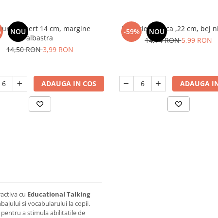
furie desert 14 cm, margine
Farfurie adanca ,22 cm, bej n
%
NOU
-59%
NOU
albastra
14,74 RON
5,99 RON
14,50 RON
3,99 RON
ADAUGA IN COS
ADAUGA IN
ractiva cu
Educational Talking
ajului si vocabularului la copii.
 pentru a stimula abilitatile de