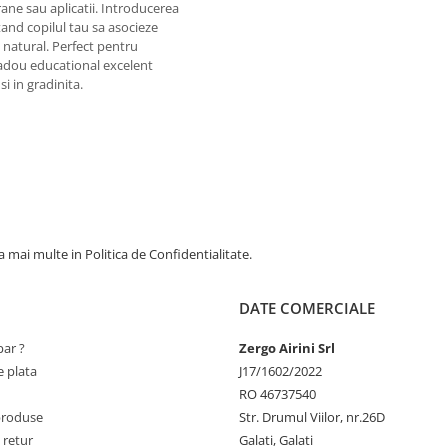
ane sau aplicatii. Introducerea
tand copilul tau sa asocieze
i natural. Perfect pentru
 cadou educational excelent
i in gradinita.
 mai multe in Politica de Confidentialitate.
DATE COMERCIALE
ar ?
Zergo Airini Srl
 plata
J17/1602/2022
RO 46737540
produse
Str. Drumul Viilor, nr.26D
 retur
Galati, Galati