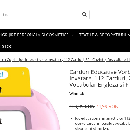
NGRIJIRE PERSONALA SI COSMETICE
TEXTILE & DECORATIUNI
E STOC
ru Copii – Joc Interactiv de Invatare, 112 Carduri, 224 Cuvinte, Dezvoltare L
Carduri Educative Vorbi
Invatare, 112 Carduri, 
Vocabular Engleza si F
Winnrok
129,99 RON
74,99 RON
Joc educational interactiv cu 112
dezvoltarea limbajului, vocabular
sigura si distractiva.